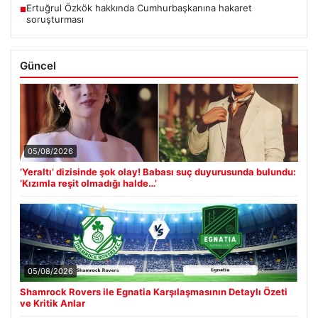
Ertuğrul Özkök hakkında Cumhurbaşkanına hakaret
■
soruşturması
Güncel
05/08/2026
‘Yeraltı’ dizisinde şok olay! Babası suç duyurusunda bulundu:
‘Kızımla reşit olmadığı halde…’
05/08/2026
Shamrock Rovers ile Egnatia Karşılaşmasının Detaylı Özeti
ve Kritik Anlar