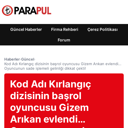
Güncel Haberler
Firma Rehberi
Çerez Politikası
Forum
Haberler
›
Güncel
›
Kod Adı Kırlangıç ​​dizisinin başrol oyuncusu Gizem Arıkan evlendi…
Oyuncunun sade işlemeli gelinliği dikkat çekti!
Kod Adı Kırlangıç ​​
dizisinin başrol
oyuncusu Gizem
Arıkan evlendi…