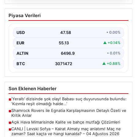
05.08.2026
Shamrock Rovers ile Egnatia
Piyasa Verileri
Karşılaşmasının Detaylı Özeti ve Kritik
Anlar
USD
47.58
• 0.00%
İrlanda temsilcisi Shamrock Rovers, Avrupa kupaları
mücadelesinde Egnatia’yı ağırladı ve sahadan 3-1’lik net
EUR
55.13
▲ +0.14%
bir…
ALTIN
6496.9
• 0.01%
BTC
3071472
▲ +0.88%
Son Eklenen Haberler
‘Yeraltı’ dizisinde şok olay! Babası suç duyurusunda bulundu:
■
‘Kızımla reşit olmadığı halde…’
Shamrock Rovers ile Egnatia Karşılaşmasının Detaylı Özeti ve
■
Kritik Anlar
Açık Hava Mimarisinde Kalite ve bahçe mutfağı Çözümleri
■
CANLI | Levski Sofya – Kairat Almaty maç anlatımı! Maç ne
■
zaman? Saat kaçta ve hangi kanalda? – 04 Ağustos 2026