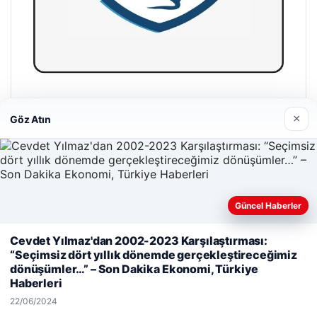
Hastaş Beton
×
Göz Atın
26/05/2026
Güncel Haberler
© 2026 Parapul – Güncel Ekonomi Haberleri
Cevdet Yılmaz'dan 2002-2023 Karşılaştırması:
Web sitemizi nasıl kullandığınızı daha iyi anlayabilmek,
“Seçimsiz dört yıllık dönemde gerçekleştireceğimiz
malta dil okulları
|
lemagrup.com.tr
deneyiminizi kişiselleştirmek ve geliştirmek amacıyla çerezler
dönüşümler…” – Son Dakika Ekonomi, Türkiye
cio
ordhub
kullanıyoruz.
Çerez Politikamız
Haberleri
Reddet
Kabul Et
22/06/2024