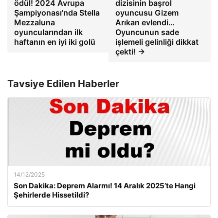
ödül! 2024 Avrupa
dizisinin başrol
Şampiyonası'nda Stella
oyuncusu Gizem
Mezzaluna
Arıkan evlendi…
oyuncularından ilk
Oyuncunun sade
haftanın en iyi iki golü
işlemeli gelinliği dikkat
çekti! →
Tavsiye Edilen Haberler
14/12/2025
Son Dakika: Deprem Alarmı! 14 Aralık 2025’te Hangi
Şehirlerde Hissetildi?