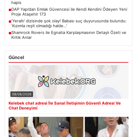
hapis
DAP Yapı’dan Emlak Güvencesi ile Kendi Kendini Ödeyen Yeni
■
Proje Ataşehir 173
‘Yeraltı’ dizisinde şok olay! Babası suç duyurusunda bulundu:
■
‘Kızımla reşit olmadığı halde…’
Shamrock Rovers ile Egnatia Karşılaşmasının Detaylı Özeti ve
■
Kritik Anlar
Güncel
08/08/2026
Kelebek chat adresi İle Sanal İletişimin Güvenli Adresi Ve
Chat Deneyimi