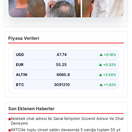
07.08.2026
KKTC’de toplu cinsel saldırı davasında 5
Piyasa Verileri
sanığa toplam 55 yıl hapis
Kuzey Kıbrıs’ta, 18 yaşındaki bir kadına yönelik
gerçekleşen toplu cinsel saldırı ve bu saldırının…
USD
47.74
▲ +0.18%
EUR
55.25
▲ +0.32%
ALTIN
6660.6
▲ +2.59%
BTC
3091210
▲ +1.02%
Son Eklenen Haberler
Kelebek chat adresi İle Sanal İletişimin Güvenli Adresi Ve Chat
■
Deneyimi
KKTC’de toplu cinsel saldırı davasında 5 sanığa toplam 55 yıl
■