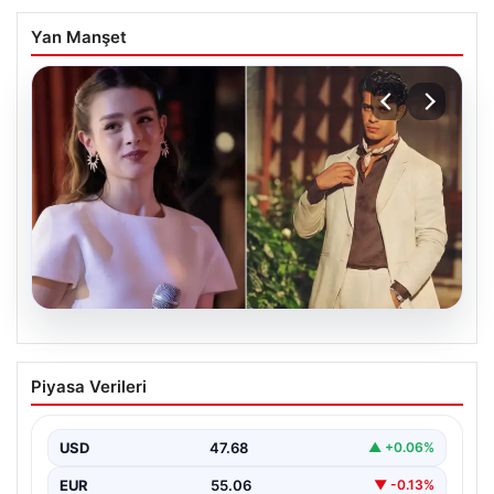
Yan Manşet
05.08.2026
‘Yeraltı’ dizisinde şok olay! Babası suç
Piyasa Verileri
duyurusunda bulundu: ‘Kızımla reşit
olmadığı halde…’
USD
47.68
▲ +0.06%
EUR
55.06
▼ -0.13%