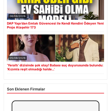
06/08/2026
DAP Yapı’dan Emlak Güvencesi ile Kendi Kendini Ödeyen Yeni
Proje Ataşehir 173
05/08/2026
‘Yeraltı’ dizisinde şok olay! Babası suç duyurusunda bulundu:
‘Kızımla reşit olmadığı halde…’
Son Eklenen Firmalar