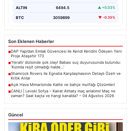
ALTIN
6494.5
▲ +0.03%
BTC
3059899
▼ -0.35%
Son Eklenen Haberler
DAP Yapı’dan Emlak Güvencesi ile Kendi Kendini Ödeyen Yeni
■
Proje Ataşehir 173
‘Yeraltı’ dizisinde şok olay! Babası suç duyurusunda bulundu:
■
‘Kızımla reşit olmadığı halde…’
Shamrock Rovers ile Egnatia Karşılaşmasının Detaylı Özeti ve
■
Kritik Anlar
Açık Hava Mimarisinde Kalite ve bahçe mutfağı Çözümleri
■
CANLI | Levski Sofya – Kairat Almaty maç anlatımı! Maç ne
■
zaman? Saat kaçta ve hangi kanalda? – 04 Ağustos 2026
Güncel