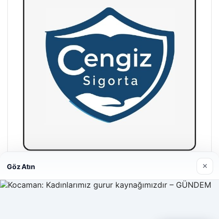
×
Göz Atın
Hastaş Beton
26/05/2026