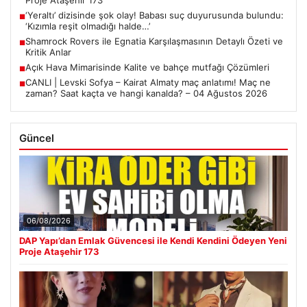
Proje Ataşehir 173
‘Yeraltı’ dizisinde şok olay! Babası suç duyurusunda bulundu:
■
‘Kızımla reşit olmadığı halde…’
Shamrock Rovers ile Egnatia Karşılaşmasının Detaylı Özeti ve
■
Kritik Anlar
Açık Hava Mimarisinde Kalite ve bahçe mutfağı Çözümleri
■
CANLI | Levski Sofya – Kairat Almaty maç anlatımı! Maç ne
■
zaman? Saat kaçta ve hangi kanalda? – 04 Ağustos 2026
Güncel
06/08/2026
DAP Yapı’dan Emlak Güvencesi ile Kendi Kendini Ödeyen Yeni
Proje Ataşehir 173