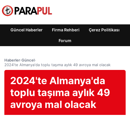
Güncel Haberler
Firma Rehberi
Çerez Politikası
Forum
Haberler
›
Güncel
›
2024'te Almanya'da toplu taşıma aylık 49 avroya mal olacak
2024'te Almanya'da
toplu taşıma aylık 49
avroya mal olacak