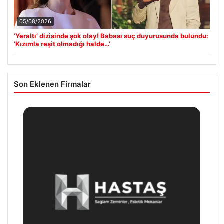
05/08/2026
‘Yeraltı’ dizisinde şok olay! Babası suç duyurusunda bulundu:
‘Kızımla reşit olmadığı halde…’
Son Eklenen Firmalar