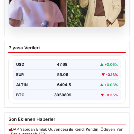
05.08.2026
‘Yeraltı’ dizisinde şok olay! Babası suç
Piyasa Verileri
duyurusunda bulundu: ‘Kızımla reşit
olmadığı halde…’
USD
47.68
▲ +0.06%
EUR
55.06
▼ -0.13%
ALTIN
6494.5
▲ +0.03%
BTC
3059899
▼ -0.35%
Son Eklenen Haberler
DAP Yapı’dan Emlak Güvencesi ile Kendi Kendini Ödeyen Yeni
■