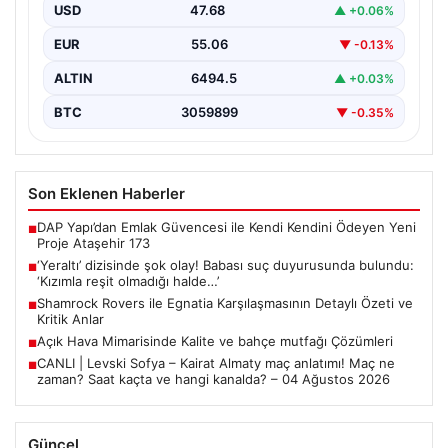
USD
47.68
▲ +0.06%
EUR
55.06
▼ -0.13%
ALTIN
6494.5
▲ +0.03%
BTC
3059899
▼ -0.35%
Son Eklenen Haberler
DAP Yapı’dan Emlak Güvencesi ile Kendi Kendini Ödeyen Yeni
■
Proje Ataşehir 173
‘Yeraltı’ dizisinde şok olay! Babası suç duyurusunda bulundu:
■
‘Kızımla reşit olmadığı halde…’
Shamrock Rovers ile Egnatia Karşılaşmasının Detaylı Özeti ve
■
Kritik Anlar
Açık Hava Mimarisinde Kalite ve bahçe mutfağı Çözümleri
■
CANLI | Levski Sofya – Kairat Almaty maç anlatımı! Maç ne
■
zaman? Saat kaçta ve hangi kanalda? – 04 Ağustos 2026
Güncel