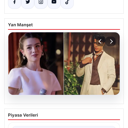
Yan Manşet
05.08.2026
‘Yeraltı’ dizisinde şok olay! Babası suç
Piyasa Verileri
duyurusunda bulundu: ‘Kızımla reşit
olmadığı halde…’