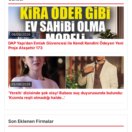
06/08/2026
DAP Yapı’dan Emlak Güvencesi ile Kendi Kendini Ödeyen Yeni
Proje Ataşehir 173
05/08/2026
‘Yeraltı’ dizisinde şok olay! Babası suç duyurusunda bulundu:
‘Kızımla reşit olmadığı halde…’
Son Eklenen Firmalar