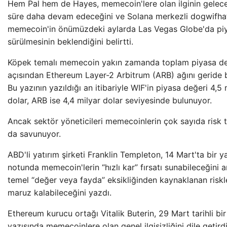
Hem Pal hem de Hayes, memecoin'lere olan ilginin gelece
süre daha devam edeceğini ve Solana merkezli dogwifha
memecoin'in önümüzdeki aylarda Las Vegas Globe'da pi
sürülmesinin beklendiğini belirtti.
Köpek temalı memecoin yakın zamanda toplam piyasa de
açısından Ethereum Layer-2 Arbitrum (ARB) ağını geride b
Bu yazının yazıldığı an itibariyle WIF'in piyasa değeri 4,5 
dolar, ARB ise 4,4 milyar dolar seviyesinde bulunuyor.
Ancak sektör yöneticileri memecoinlerin çok sayıda risk t
da savunuyor.
ABD'li yatırım şirketi Franklin Templeton, 14 Mart'ta bir ya
notunda memecoin'lerin “hızlı kar” fırsatı sunabileceğini 
temel “değer veya fayda” eksikliğinden kaynaklanan riskl
maruz kalabileceğini yazdı.
Ethereum kurucu ortağı Vitalik Buterin, 29 Mart tarihli bi
yazısında memecoinlere olan genel ilgisizliğini dile getirdi