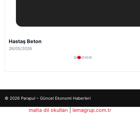
Hastaş Beton
26/05/2026
© 2026 Parapul – Güncel Ekonomi Haberleri
malta dil okulları
|
lemagrup.com.tr
dhub
betcio