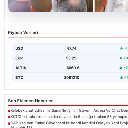
07.08.2026
KKTC’de toplu cinsel saldırı davasında 5 sanı
Piyasa Verileri
toplam 55 yıl hapis
Kuzey Kıbrıs’ta, 18 yaşındaki bir kadına yönelik gerçekleşen topl
cinsel saldırı ve bu saldırının…
USD
47.74
▲ +0
EUR
55.25
▲ +0
ALTIN
6660.6
▲ +2
BTC
3091210
▲ +1
Son Eklenen Haberler
Kelebek chat adresi İle Sanal İletişimin Güvenli Adresi Ve Chat De
■
KKTC’de toplu cinsel saldırı davasında 5 sanığa toplam 55 yıl hapis
■
DAP Yapı’dan Emlak Güvencesi ile Kendi Kendini Ödeyen Yeni Proj
■
Ataşehir 173