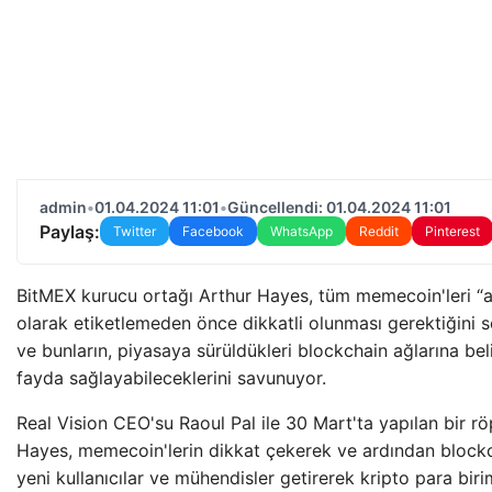
admin
•
01.04.2024 11:01
•
Güncellendi: 01.04.2024 11:01
Paylaş:
Twitter
Facebook
WhatsApp
Reddit
Pinterest
BitMEX kurucu ortağı Arthur Hayes, tüm memecoin'leri “a
olarak etiketlemeden önce dikkatli olunması gerektiğini 
ve bunların, piyasaya sürüldükleri blockchain ağlarına beli
fayda sağlayabileceklerini savunuyor.
Real Vision CEO'su Raoul Pal ile 30 Mart'ta yapılan bir r
Hayes, memecoin'lerin dikkat çekerek ve ardından blockc
yeni kullanıcılar ve mühendisler getirerek kripto para biri