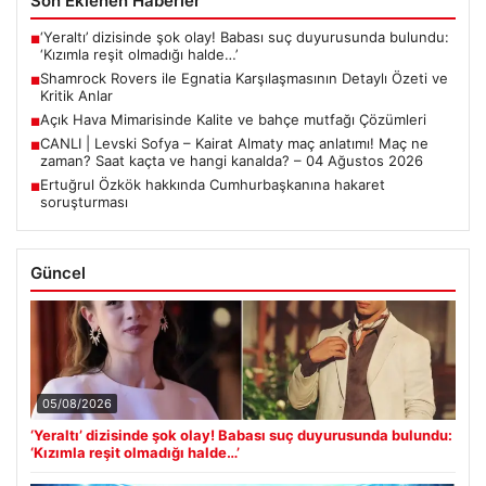
Son Eklenen Haberler
‘Yeraltı’ dizisinde şok olay! Babası suç duyurusunda bulundu:
■
‘Kızımla reşit olmadığı halde…’
Shamrock Rovers ile Egnatia Karşılaşmasının Detaylı Özeti ve
■
Kritik Anlar
Açık Hava Mimarisinde Kalite ve bahçe mutfağı Çözümleri
■
CANLI | Levski Sofya – Kairat Almaty maç anlatımı! Maç ne
■
zaman? Saat kaçta ve hangi kanalda? – 04 Ağustos 2026
Ertuğrul Özkök hakkında Cumhurbaşkanına hakaret
■
soruşturması
Güncel
05/08/2026
‘Yeraltı’ dizisinde şok olay! Babası suç duyurusunda bulundu:
‘Kızımla reşit olmadığı halde…’