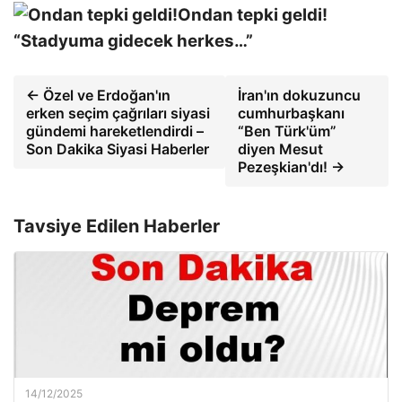
Ondan tepki geldi!
“Stadyuma gidecek herkes…”
← Özel ve Erdoğan'ın
İran'ın dokuzuncu
erken seçim çağrıları siyasi
cumhurbaşkanı
gündemi hareketlendirdi –
“Ben Türk'üm”
Son Dakika Siyasi Haberler
diyen Mesut
Pezeşkian'dı! →
Tavsiye Edilen Haberler
14/12/2025