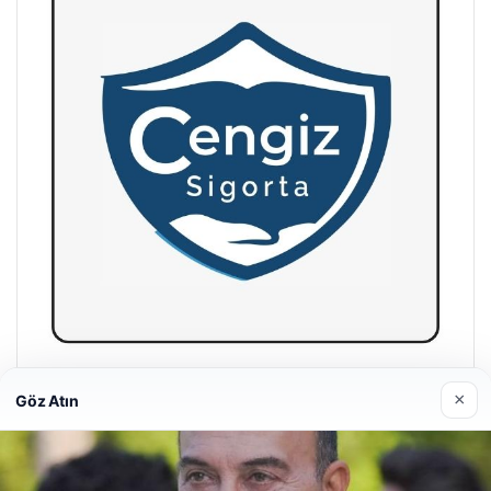
Hastaş Beton
×
Göz Atın
26/05/2026