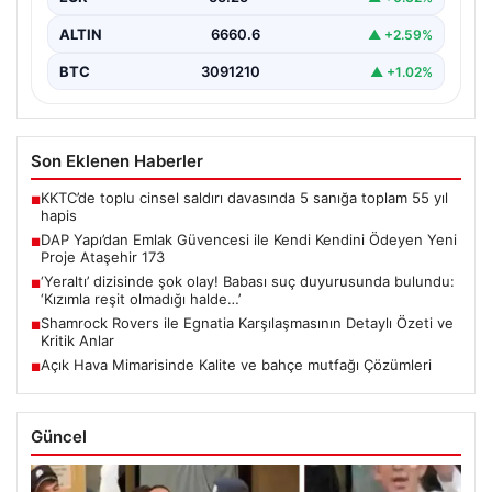
ALTIN
6660.6
▲ +2.59%
BTC
3091210
▲ +1.02%
Son Eklenen Haberler
KKTC’de toplu cinsel saldırı davasında 5 sanığa toplam 55 yıl
■
hapis
DAP Yapı’dan Emlak Güvencesi ile Kendi Kendini Ödeyen Yeni
■
Proje Ataşehir 173
‘Yeraltı’ dizisinde şok olay! Babası suç duyurusunda bulundu:
■
‘Kızımla reşit olmadığı halde…’
Shamrock Rovers ile Egnatia Karşılaşmasının Detaylı Özeti ve
■
Kritik Anlar
Açık Hava Mimarisinde Kalite ve bahçe mutfağı Çözümleri
■
Güncel