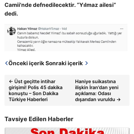
Camii'nde defnedilecektir. “Yılmaz ailesi”
dedi.
Önceki içerik
Sonraki içerik
← Üst geçitte intihar
Haniye suikastına
girişimi! Polis 45 dakika
ilişkin İran'dan yeni
konuştu – Son Dakika
açıklama: Odası
Türkiye Haberleri
dışarıdan vuruldu →
Tavsiye Edilen Haberler