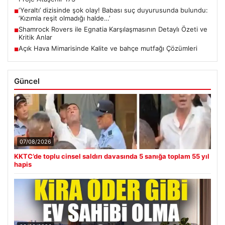
‘Yeraltı’ dizisinde şok olay! Babası suç duyurusunda bulundu:
■
‘Kızımla reşit olmadığı halde…’
Shamrock Rovers ile Egnatia Karşılaşmasının Detaylı Özeti ve
■
Kritik Anlar
Açık Hava Mimarisinde Kalite ve bahçe mutfağı Çözümleri
■
Güncel
07/08/2026
KKTC’de toplu cinsel saldırı davasında 5 sanığa toplam 55 yıl
hapis