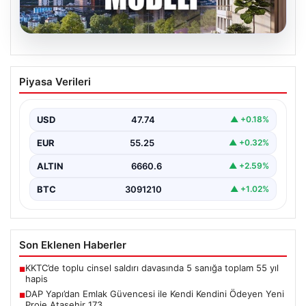
06.08.2026
DAP Yapı’dan Emlak Güvencesi ile Kendi
Piyasa Verileri
Kendini Ödeyen Yeni Proje Ataşehir 173
Gayrimenkul sektöründe yenilikçi projeleriyle dikkat
çeken DAP Gayrimenkul Geliştirme, müşterilerine
USD
47.74
▲ +0.18%
sunduğu yeni yaşam modeliyle…
EUR
55.25
▲ +0.32%
ALTIN
6660.6
▲ +2.59%
BTC
3091210
▲ +1.02%
Son Eklenen Haberler
KKTC’de toplu cinsel saldırı davasında 5 sanığa toplam 55 yıl
■
hapis
DAP Yapı’dan Emlak Güvencesi ile Kendi Kendini Ödeyen Yeni
■
Proje Ataşehir 173