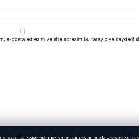
m, e-posta adresim ve site adresim bu tarayıcıya kaydedilsi
 deneyiminizi kişiselleştirmek ve geliştirmek amacıyla çerezler kullan