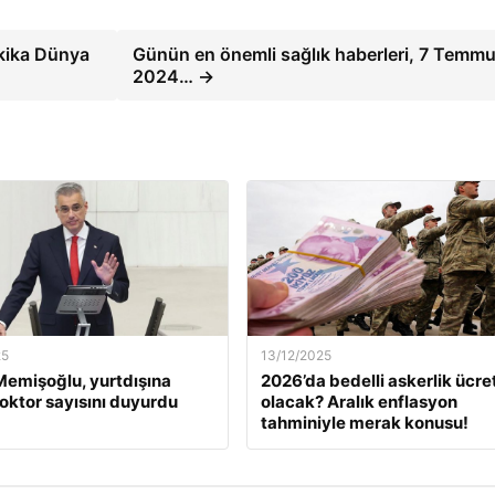
akika Dünya
Günün en önemli sağlık haberleri, 7 Temm
2024… →
25
13/12/2025
emişoğlu, yurtdışına
2026’da bedelli askerlik ücret
oktor sayısını duyurdu
olacak? Aralık enflasyon
tahminiyle merak konusu!