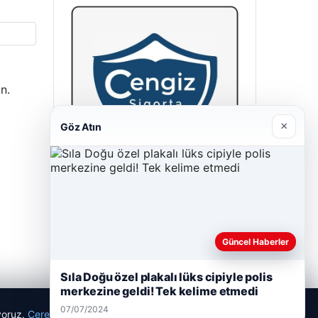
n.
×
Göz Atın
Cengiz Sigorta
23/06/2026
Güncel Haberler
Sıla Doğu özel plakalı lüks cipiyle polis
merkezine geldi! Tek kelime etmedi
07/07/2024
ıyoruz.
Çerez Politikamız
Reddet
Kabul Et