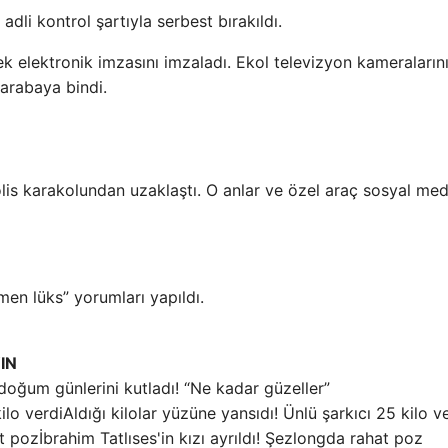
adli kontrol şartıyla serbest bırakıldı.
k elektronik imzasını imzaladı. Ekol televizyon kameraların
arabaya bindi.
polis karakolundan uzaklaştı. O anlar ve özel araç sosyal m
men lüks” yorumları yapıldı.
IN
doğum günlerini kutladı! “Ne kadar güzeller”
Aldığı kilolar yüzüne yansıdı! Ünlü şarkıcı 25 kilo v
İbrahim Tatlıses'in kızı ayrıldı! Şezlongda rahat poz