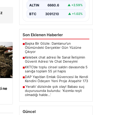
ciddi bir değer barındırmaktadır.
ALTIN
6660.6
▲ +2.59%
Günümüzde birçok…
uz
BTC
3091210
▲ +1.02%
Son Eklenen Haberler
Başka Bir Gözle: Damlanur’un
■
Ölümündeki Gerçekler Gün Yüzüne
Çıkıyor
Kelebek chat adresi İle Sanal İletişimin
■
Güvenli Adresi Ve Chat Deneyimi
KKTC’de toplu cinsel saldırı davasında 5
■
sanığa toplam 55 yıl hapis
DAP Yapı’dan Emlak Güvencesi ile Kendi
■
Kendini Ödeyen Yeni Proje Ataşehir 173
‘Yeraltı’ dizisinde şok olay! Babası suç
■
i ne
duyurusunda bulundu: ‘Kızımla reşit
olmadığı halde…’
Güncel