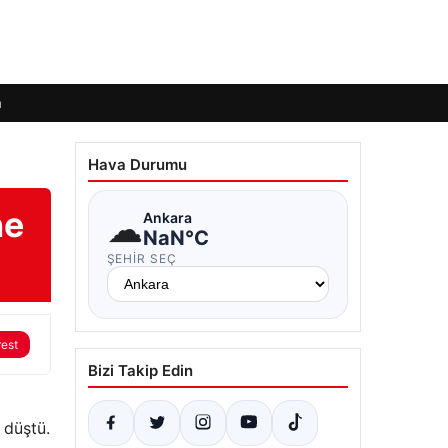
m
Hava Durumu
ne
☁
Ankara
NaN°C
ŞEHIR SEÇ
rest
Bizi Takip Edin
 düştü.