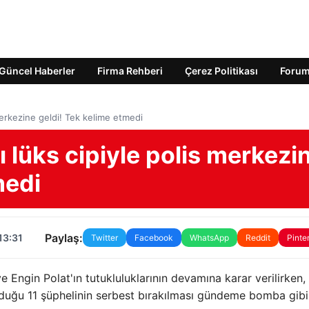
Güncel Haberler
Firma Rehberi
Çerez Politikası
Foru
 merkezine geldi! Tek kelime etmedi
ı lüks cipiyle polis merkezi
medi
Paylaş:
13:31
Twitter
Facebook
WhatsApp
Reddit
Pinte
e Engin Polat'ın tutukluluklarının devamına karar verilirken,
duğu 11 şüphelinin serbest bırakılması gündeme bomba gibi