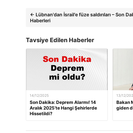
← Lübnan'dan İsrail'e füze saldırıları – Son D
Haberleri
Tavsiye Edilen Haberler
14/12/2025
13/12/20
Son Dakika: Deprem Alarmı! 14
Bakan M
Aralık 2025’te Hangi Şehirlerde
giden d
Hissetildi?