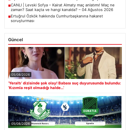
CANLI | Levski Sofya – Kairat Almaty maç anlatımı! Maç ne
■
zaman? Saat kaçta ve hangi kanalda? – 04 Ağustos 2026
Ertuğrul Özkök hakkında Cumhurbaşkanına hakaret
■
soruşturması
Güncel
05/08/2026
‘Yeraltı’ dizisinde şok olay! Babası suç duyurusunda bulundu:
‘Kızımla reşit olmadığı halde…’
05/08/2026