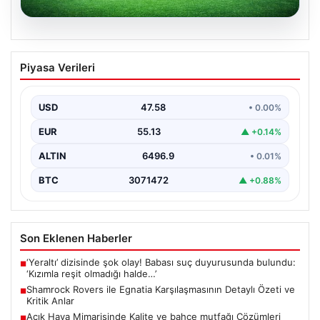
05.08.2026
Shamrock Rovers ile Egnatia
Piyasa Verileri
Karşılaşmasının Detaylı Özeti ve Kritik
Anlar
USD
47.58
• 0.00%
İrlanda temsilcisi Shamrock Rovers, Avrupa kupaları
mücadelesinde Egnatia’yı ağırladı ve sahadan 3-1’lik net
EUR
55.13
▲ +0.14%
bir…
ALTIN
6496.9
• 0.01%
BTC
3071472
▲ +0.88%
Son Eklenen Haberler
‘Yeraltı’ dizisinde şok olay! Babası suç duyurusunda bulundu:
■
‘Kızımla reşit olmadığı halde…’
Shamrock Rovers ile Egnatia Karşılaşmasının Detaylı Özeti ve
■
Kritik Anlar
Açık Hava Mimarisinde Kalite ve bahçe mutfağı Çözümleri
■