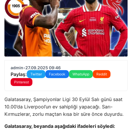
admin
•
27.09.2025 09:46
Paylaş:
Twitter
Facebook
WhatsApp
Reddit
Pinterest
Galatasaray, Şampiyonlar Ligi 30 Eylül Salı günü saat
10.00’da Liverpool’un ev sahipliği yapacağı. Sarı-
Kırmuzlerar, zorlu maçtan kısa bir süre önce duyurdu.
Galatasaray, beyanda aşağıdaki ifadeleri söyledi: