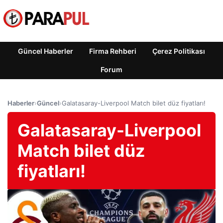
Güncel Haberler
Firma Rehberi
Çerez Politikası
Forum
Haberler
›
Güncel
›
Galatasaray-Liverpool Match bilet düz fiyatları!
Galatasaray-Liverpool
Match bilet düz
fiyatları!