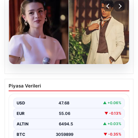
05.08.2026
‘Yeraltı’ dizisinde şok olay! Babası suç
Piyasa Verileri
duyurusunda bulundu: ‘Kızımla reşit
olmadığı halde…’
USD
47.68
▲ +0.06%
EUR
55.06
▼ -0.13%
ALTIN
6494.5
▲ +0.03%
BTC
3059899
▼ -0.35%