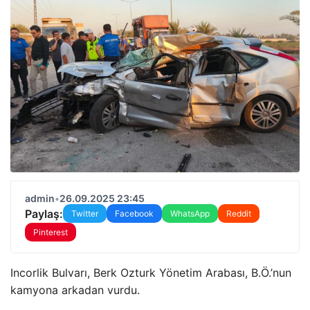
admin
•
26.09.2025 23:45
Paylaş:
Twitter
Facebook
WhatsApp
Reddit
Pinterest
Incorlik Bulvarı, Berk Ozturk Yönetim Arabası, B.Ö.’nun
kamyona arkadan vurdu.