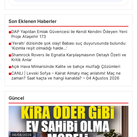
Son Eklenen Haberler
DAP Yapı’dan Emlak Güvencesi ile Kendi Kendini Ödeyen Yeni
■
Proje Ataşehir 173
‘Yeraltı’ dizisinde şok olay! Babası suç duyurusunda bulundu:
■
‘Kızımla reşit olmadığı halde…’
Shamrock Rovers ile Egnatia Karşılaşmasının Detaylı Özeti ve
■
Kritik Anlar
Açık Hava Mimarisinde Kalite ve bahçe mutfağı Çözümleri
■
CANLI | Levski Sofya – Kairat Almaty maç anlatımı! Maç ne
■
zaman? Saat kaçta ve hangi kanalda? – 04 Ağustos 2026
Güncel
06/08/2026