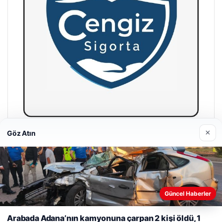
×
Göz Atın
Hastaş Beton
26/05/2026
Güncel Haberler
Web sitemizi nasıl kullandığınızı daha iyi anlayabilmek,
deneyiminizi kişiselleştirmek ve geliştirmek amacıyla çerezler
Arabada Adana’nın kamyonuna çarpan 2 kişi öldü, 1
kullanıyoruz.
Çerez Politikamız