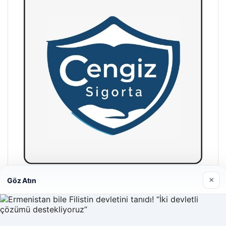
×
Göz Atın
Hastaş Beton
26/05/2026