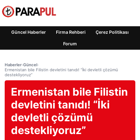
Güncel Haberler
Firma Rehberi
Çerez Politikası
Forum
Haberler
›
Güncel
›
Ermenistan bile Filistin devletini tanıdı! “İki devletli çözümü
destekliyoruz”
Ermenistan bile Filistin
devletini tanıdı! “İki
devletli çözümü
destekliyoruz”