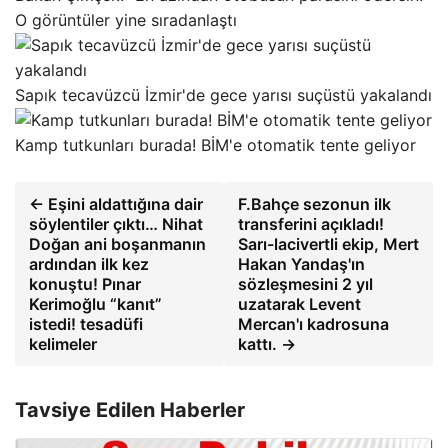
O görüntüler yine sıradanlaştı
Sapık tecavüzcü İzmir'de gece yarısı suçüstü yakalandı
Kamp tutkunları burada! BİM'e otomatik tente geliyor
← Eşini aldattığına dair
F.Bahçe sezonun ilk
söylentiler çıktı… Nihat
transferini açıkladı!
Doğan ani boşanmanın
Sarı-lacivertli ekip, Mert
ardından ilk kez
Hakan Yandaş'ın
konuştu! Pınar
sözleşmesini 2 yıl
Kerimoğlu “kanıt”
uzatarak Levent
istedi! tesadüfi
Mercan'ı kadrosuna
kelimeler
kattı. →
Tavsiye Edilen Haberler