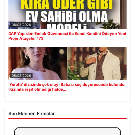
06/08/2026
DAP Yapı’dan Emlak Güvencesi ile Kendi Kendini Ödeyen Yeni
Proje Ataşehir 173
05/08/2026
‘Yeraltı’ dizisinde şok olay! Babası suç duyurusunda bulundu:
‘Kızımla reşit olmadığı halde…’
Son Eklenen Firmalar