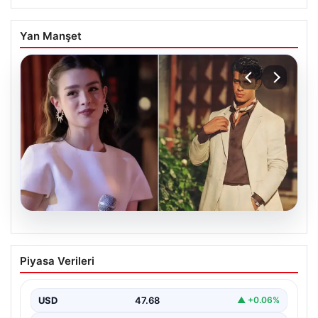
Yan Manşet
05.08.2026
‘Yeraltı’ dizisinde şok olay! Babası suç
Piyasa Verileri
duyurusunda bulundu: ‘Kızımla reşit
olmadığı halde…’
USD
47.68
▲ +0.06%