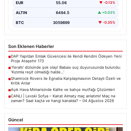
EUR
55.06
▼ -0.13%
ALTIN
6494.5
▲ +0.03%
BTC
3059899
▼ -0.35%
Son Eklenen Haberler
DAP Yapı’dan Emlak Güvencesi ile Kendi Kendini Ödeyen Yeni
■
Proje Ataşehir 173
‘Yeraltı’ dizisinde şok olay! Babası suç duyurusunda bulundu:
■
‘Kızımla reşit olmadığı halde…’
Shamrock Rovers ile Egnatia Karşılaşmasının Detaylı Özeti ve
■
Kritik Anlar
Açık Hava Mimarisinde Kalite ve bahçe mutfağı Çözümleri
■
CANLI | Levski Sofya – Kairat Almaty maç anlatımı! Maç ne
■
zaman? Saat kaçta ve hangi kanalda? – 04 Ağustos 2026
Güncel