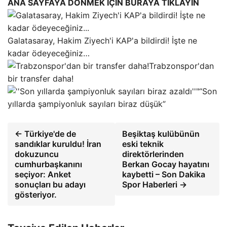
ANA SAYFAYA DÖNMEK İÇİN BURAYA TIKLAYIN
Galatasaray, Hakim Ziyech'i KAP'a bildirdi! İşte ne
kadar ödeyeceğiniz…
Trabzonspor'dan
bir transfer daha!
“Son
yıllarda şampiyonluk sayıları biraz düşük”
← Türkiye'de de
Beşiktaş kulübünün
sandıklar kuruldu! İran
eski teknik
dokuzuncu
direktörlerinden
cumhurbaşkanını
Berkan Gocay hayatını
seçiyor: Anket
kaybetti – Son Dakika
sonuçları bu adayı
Spor Haberleri →
gösteriyor.