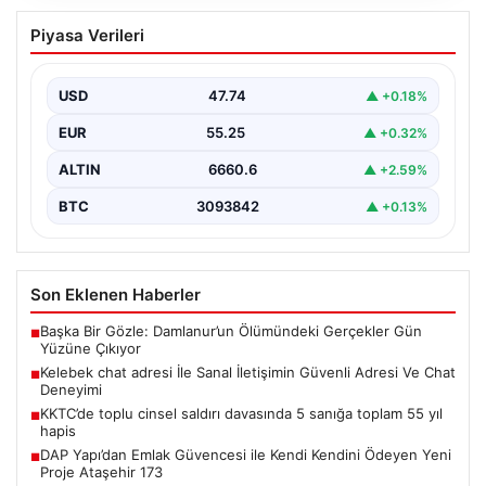
Kelebek chat adresi İle Sanal İletişimin
Piyasa Verileri
Güvenli Adresi Ve Chat Deneyimi
İnternet çağında kullanıcıların kaliteli bir şekilde irtibat
kurması ciddi bir değer barındırmaktadır. Günümüzde
USD
47.74
▲ +0.18%
birçok…
EUR
55.25
▲ +0.32%
ALTIN
6660.6
▲ +2.59%
BTC
3093842
▲ +0.13%
Son Eklenen Haberler
Başka Bir Gözle: Damlanur’un Ölümündeki Gerçekler Gün
■
Yüzüne Çıkıyor
Kelebek chat adresi İle Sanal İletişimin Güvenli Adresi Ve Chat
■
Deneyimi
KKTC’de toplu cinsel saldırı davasında 5 sanığa toplam 55 yıl
■
hapis
DAP Yapı’dan Emlak Güvencesi ile Kendi Kendini Ödeyen Yeni
■
Proje Ataşehir 173