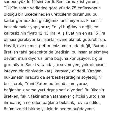
sadece yüzde 12'sini verdi. Ben sormak istiyorum;
TÜİK'in sahte verilerine göre yüzde 75 enflasyonun
olduğu bir ülkede neden üreticilerin durumunu bu
kadar görmezden geldiğimizi anlamıyoruz. Finansal
hesaplamalar yapıyoruz; En iyi buğdayın değil, en
kalitesizinin fiyatı 12-13 lira. Alış fiyatının en az 15 lira
olması gerekiyor ki insanlar evine ekmek götürebilsin.
Haydi, eve ekmek getirmeniz umurunda değil, 'Burada
üretilen tahıl gelecekte de üretilsin, bu insanlar ekmeye
devam etsin diyoruz' ama boşuna konuşuyoruz gibi
görünüyor. Sanki vatandaşını sevmeyen, yok olmasını
isteyen bir zihniyetle karşı karşıyayız” dedi. Yazgan,
hükümetin ihracatı da serbestleştirdiğini söylediğini
belirterek, “Yani 'Zaten bu ürünü alamıyoruz,
bağlantınız varsa yurt dışına sat' diyorlar.' Bu ülkenin
üretken, fakir, fakir ama vatansever çiftçisi yurtdışına
ihracat için nereden bağlantı bulacak, revize edildi,
önümüzdeki birkaç yıl içinde neden buğdayımız