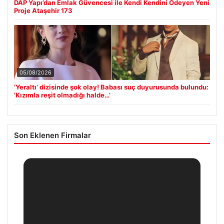
DAP Yapı’dan Emlak Güvencesi ile Kendi Kendini Ödeyen Yeni
Proje Ataşehir 173
05/08/2026
‘Yeraltı’ dizisinde şok olay! Babası suç duyurusunda bulundu:
‘Kızımla reşit olmadığı halde…’
Son Eklenen Firmalar