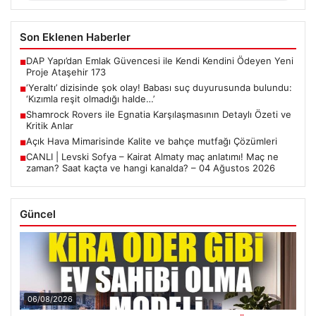
Son Eklenen Haberler
DAP Yapı’dan Emlak Güvencesi ile Kendi Kendini Ödeyen Yeni
■
Proje Ataşehir 173
‘Yeraltı’ dizisinde şok olay! Babası suç duyurusunda bulundu:
■
‘Kızımla reşit olmadığı halde…’
Shamrock Rovers ile Egnatia Karşılaşmasının Detaylı Özeti ve
■
Kritik Anlar
Açık Hava Mimarisinde Kalite ve bahçe mutfağı Çözümleri
■
CANLI | Levski Sofya – Kairat Almaty maç anlatımı! Maç ne
■
zaman? Saat kaçta ve hangi kanalda? – 04 Ağustos 2026
Güncel
06/08/2026