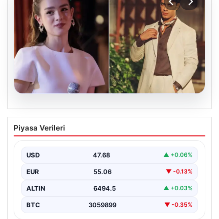
05.08.2026
‘Yeraltı’ dizisinde şok olay! Babası suç
Piyasa Verileri
duyurusunda bulundu: ‘Kızımla reşit
olmadığı halde…’
USD
47.68
▲ +0.06%
EUR
55.06
▼ -0.13%
ALTIN
6494.5
▲ +0.03%
BTC
3059899
▼ -0.35%