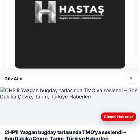
×
Göz Atın
Hastaş Beton
26/05/2026
Güncel Haberler
Web sitemizi nasıl kullandığınızı daha iyi anlayabilmek,
deneyiminizi kişiselleştirmek ve geliştirmek amacıyla çerezler
CHP'li Yazgan buğday tarlasında TMO'ya seslendi –
kullanıyoruz.
Çerez Politikamız
Son Dakika Çevre, Tarım, Türkiye Haberleri
© 2026 Parapul – Güncel Ekonomi Haberleri