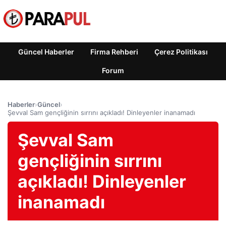
Güncel Haberler
Firma Rehberi
Çerez Politikası
Forum
Haberler
›
Güncel
›
Şevval Sam gençliğinin sırrını açıkladı! Dinleyenler inanamadı
Şevval Sam
gençliğinin sırrını
açıkladı! Dinleyenler
inanamadı