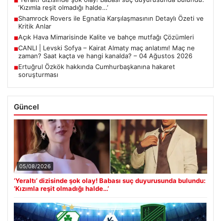
■
‘Kızımla reşit olmadığı halde…’
Shamrock Rovers ile Egnatia Karşılaşmasının Detaylı Özeti ve
■
Kritik Anlar
Açık Hava Mimarisinde Kalite ve bahçe mutfağı Çözümleri
■
CANLI | Levski Sofya – Kairat Almaty maç anlatımı! Maç ne
■
zaman? Saat kaçta ve hangi kanalda? – 04 Ağustos 2026
Ertuğrul Özkök hakkında Cumhurbaşkanına hakaret
■
soruşturması
Güncel
05/08/2026
‘Yeraltı’ dizisinde şok olay! Babası suç duyurusunda bulundu:
‘Kızımla reşit olmadığı halde…’