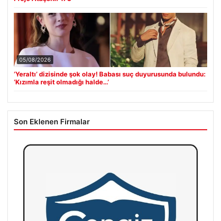
05/08/2026
‘Yeraltı’ dizisinde şok olay! Babası suç duyurusunda bulundu:
‘Kızımla reşit olmadığı halde…’
Son Eklenen Firmalar