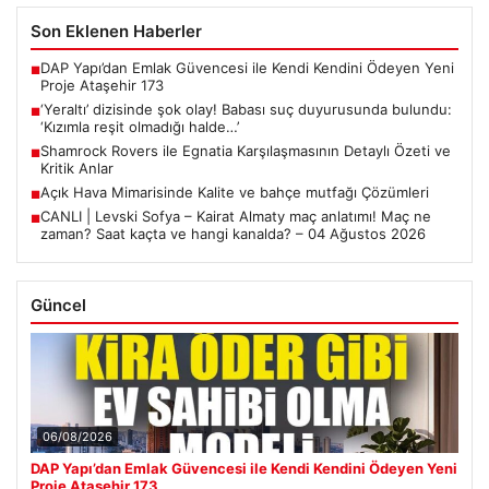
Son Eklenen Haberler
DAP Yapı’dan Emlak Güvencesi ile Kendi Kendini Ödeyen Yeni
■
Proje Ataşehir 173
‘Yeraltı’ dizisinde şok olay! Babası suç duyurusunda bulundu:
■
‘Kızımla reşit olmadığı halde…’
Shamrock Rovers ile Egnatia Karşılaşmasının Detaylı Özeti ve
■
Kritik Anlar
Açık Hava Mimarisinde Kalite ve bahçe mutfağı Çözümleri
■
CANLI | Levski Sofya – Kairat Almaty maç anlatımı! Maç ne
■
zaman? Saat kaçta ve hangi kanalda? – 04 Ağustos 2026
Güncel
06/08/2026
DAP Yapı’dan Emlak Güvencesi ile Kendi Kendini Ödeyen Yeni
Proje Ataşehir 173