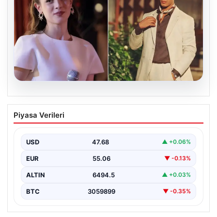
05.08.2026
‘Yeraltı’ dizisinde şok olay! Babası suç
Piyasa Verileri
duyurusunda bulundu: ‘Kızımla reşit
olmadığı halde…’
USD
47.68
▲ +0.06%
EUR
55.06
▼ -0.13%
ALTIN
6494.5
▲ +0.03%
BTC
3059899
▼ -0.35%