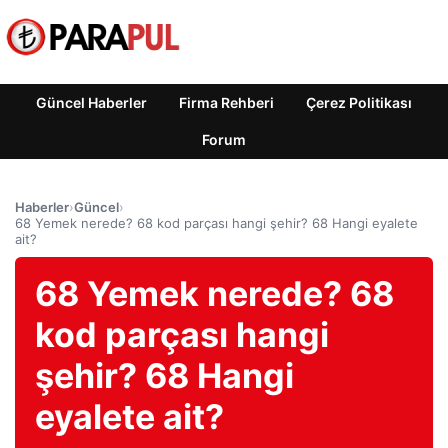
Güncel Haberler
Firma Rehberi
Çerez Politikası
Forum
Haberler
›
Güncel
›
68 Yemek nerede? 68 kod parçası hangi şehir? 68 Hangi eyalete
ait?
68 Yemek nerede? 68
kod parçası hangi
şehir? 68 Hangi
eyalete ait?