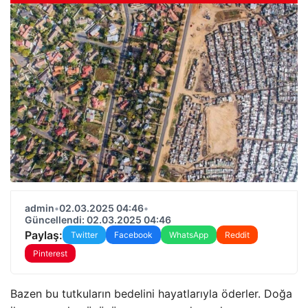
admin
•
02.03.2025 04:46
•
Güncellendi: 02.03.2025 04:46
Paylaş:
Twitter
Facebook
WhatsApp
Reddit
Pinterest
Bazen bu tutkuların bedelini hayatlarıyla öderler. Doğa