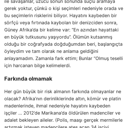
ile savaşanlar, üzücü sonun sonunda suçlu aramaya
gerek yoktur, çünkü o kişi seçimleri nedeniyle orada ve
bu seçimlerin risklerini biliyor. Hayatını kaybeden bir
sörfçü veya fırtınada kaybolan bir denizciden sonra,
Güney Afrika’da bir kelime var: “En azından hayattaki
en büyük tutkusunu yaşıyordu”. Ölümün kutsanmış
olduğu bir coğrafyada doğduğumdan beri, başlangıçta
öyleydim ve tam olarak ne anlama geldiğini
anlayamadım. Zamanla fark ettim; Bunlar “Olmuş teselli
için harcanan bilge kelimelerdi.
Farkında olmamak
Her gün büyük bir risk almanın farkında olmayanlar ne
olacak? Afrika’nın derinliklerinde altın, kömür ve platin
madenlerinde, ihmal nedeniyle hayatını kaybeden
işçiler … 2012’de Marikana’da öldürülen madenciler ve
adalet bekleyen aileler. (Polis, maaşı gerçek mermilerle
artırmak isteyen madencilere ateş açan 34 işçiyi