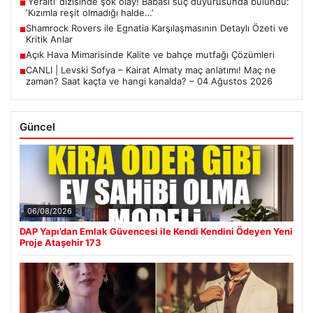
‘Yeraltı’ dizisinde şok olay! Babası suç duyurusunda bulundu:
■
‘Kızımla reşit olmadığı halde…’
Shamrock Rovers ile Egnatia Karşılaşmasının Detaylı Özeti ve
■
Kritik Anlar
Açık Hava Mimarisinde Kalite ve bahçe mutfağı Çözümleri
■
CANLI | Levski Sofya – Kairat Almaty maç anlatımı! Maç ne
■
zaman? Saat kaçta ve hangi kanalda? – 04 Ağustos 2026
Güncel
06/08/2026
DAP Yapı’dan Emlak Güvencesi ile Kendi Kendini Ödeyen Yeni
Proje Ataşehir 173