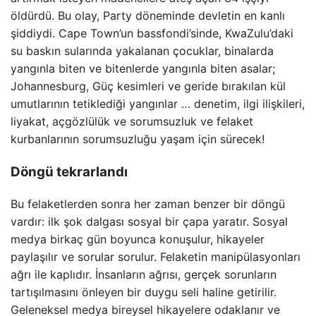
öldürdü. Bu olay, Party döneminde devletin en kanlı
şiddiydi. Cape Town’un bassfondi’sinde, KwaZulu’daki
su baskın sularında yakalanan çocuklar, binalarda
yangınla biten ve bitenlerde yangınla biten asalar;
Johannesburg, Güç kesimleri ve geride bırakılan kül
umutlarının tetiklediği yangınlar … denetim, ilgi ilişkileri,
liyakat, açgözlülük ve sorumsuzluk ve felaket
kurbanlarının sorumsuzluğu yaşam için sürecek!
Döngü tekrarlandı
Bu felaketlerden sonra her zaman benzer bir döngü
vardır: ilk şok dalgası sosyal bir çapa yaratır. Sosyal
medya birkaç gün boyunca konuşulur, hikayeler
paylaşılır ve sorular sorulur. Felaketin manipülasyonları
ağrı ile kaplıdır. İnsanların ağrısı, gerçek sorunların
tartışılmasını önleyen bir duygu seli haline getirilir.
Geleneksel medya bireysel hikayelere odaklanır ve