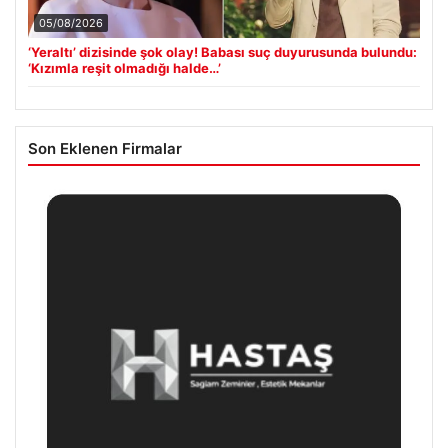
05/08/2026
‘Yeraltı’ dizisinde şok olay! Babası suç duyurusunda bulundu:
‘Kızımla reşit olmadığı halde…’
Son Eklenen Firmalar