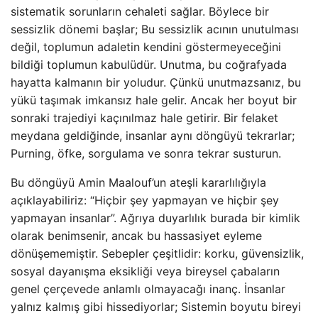
sistematik sorunların cehaleti sağlar. Böylece bir
sessizlik dönemi başlar; Bu sessizlik acının unutulması
değil, toplumun adaletin kendini göstermeyeceğini
bildiği toplumun kabulüdür. Unutma, bu coğrafyada
hayatta kalmanın bir yoludur. Çünkü unutmazsanız, bu
yükü taşımak imkansız hale gelir. Ancak her boyut bir
sonraki trajediyi kaçınılmaz hale getirir. Bir felaket
meydana geldiğinde, insanlar aynı döngüyü tekrarlar;
Purning, öfke, sorgulama ve sonra tekrar susturun.
Bu döngüyü Amin Maalouf’un ateşli kararlılığıyla
açıklayabiliriz: “Hiçbir şey yapmayan ve hiçbir şey
yapmayan insanlar”. Ağrıya duyarlılık burada bir kimlik
olarak benimsenir, ancak bu hassasiyet eyleme
dönüşememiştir. Sebepler çeşitlidir: korku, güvensizlik,
sosyal dayanışma eksikliği veya bireysel çabaların
genel çerçevede anlamlı olmayacağı inanç. İnsanlar
yalnız kalmış gibi hissediyorlar; Sistemin boyutu bireyi