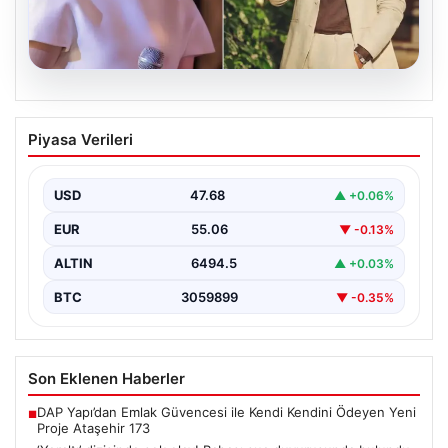
05.08.2026
‘Yeraltı’ dizisinde şok olay! Babası suç
Piyasa Verileri
duyurusunda bulundu: ‘Kızımla reşit
olmadığı halde…’
USD
47.68
▲ +0.06%
EUR
55.06
▼ -0.13%
ALTIN
6494.5
▲ +0.03%
BTC
3059899
▼ -0.35%
Son Eklenen Haberler
DAP Yapı’dan Emlak Güvencesi ile Kendi Kendini Ödeyen Yeni
■
Proje Ataşehir 173