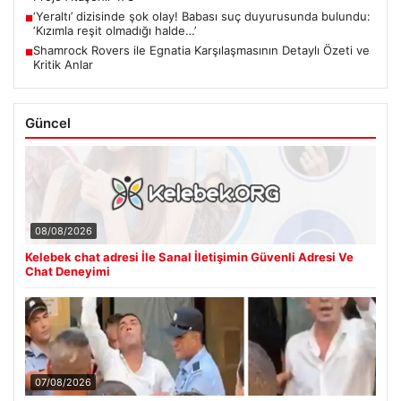
‘Yeraltı’ dizisinde şok olay! Babası suç duyurusunda bulundu:
■
‘Kızımla reşit olmadığı halde…’
Shamrock Rovers ile Egnatia Karşılaşmasının Detaylı Özeti ve
■
Kritik Anlar
Güncel
08/08/2026
Kelebek chat adresi İle Sanal İletişimin Güvenli Adresi Ve
Chat Deneyimi
07/08/2026