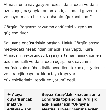
Atmaca uma navigasyon füzesi, daha uzun ve daha
uzun uçuş başarıyla tamamlandı, alandaki güvenilirlik
ve caydırmanın bir kez daha olduğu kanıtlandı.”
Görgün: Bağımsız savunma endüstrisi vizyonunu
güçlendiriyor
Savunma endüstrisinin başkanı Haluk Görgün sosyal
medyadaki hesabından bir açıklama yaptı. “Kara
Atmaca’nı, rekorunuzu başarıyla tamamlamak için en
uzun menzilli ve daha uzun uçuş, Türk savunma
endüstrisinin mühendislik becerileri, teknolojik yeterlilik
ve stratejik caydırıcılık ortaya koyuyor.
Yüklenicilerimizi tebrik ediyorum” dedi.
← Acıya
Beyaz Saray’daki krizden sonra
duyarlı ancak
Londra’da toplandılar! Ardışık
inaktive
açıklamalar için “Ukrayna”
edilmiş – son
eleştirel zirvesi: “Avrupa acilen