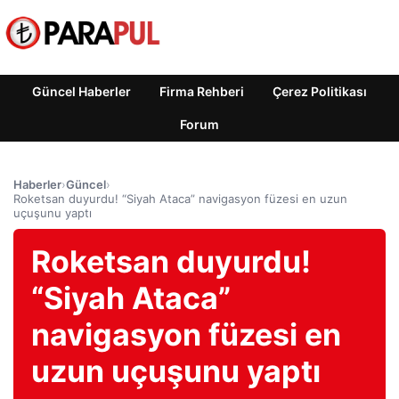
Güncel Haberler
Firma Rehberi
Çerez Politikası
Forum
Haberler
›
Güncel
›
Roketsan duyurdu! “Siyah Ataca” navigasyon füzesi en uzun
uçuşunu yaptı
Roketsan duyurdu!
“Siyah Ataca”
navigasyon füzesi en
uzun uçuşunu yaptı