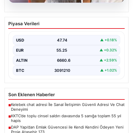
07.08.2026
KKTC’de toplu cinsel saldırı davasında 5
Piyasa Verileri
sanığa toplam 55 yıl hapis
Kuzey Kıbrıs’ta, 18 yaşındaki bir kadına yönelik
gerçekleşen toplu cinsel saldırı ve bu saldırının…
USD
47.74
▲ +0.18%
EUR
55.25
▲ +0.32%
ALTIN
6660.6
▲ +2.59%
BTC
3091210
▲ +1.02%
Son Eklenen Haberler
Kelebek chat adresi İle Sanal İletişimin Güvenli Adresi Ve Chat
■
Deneyimi
KKTC’de toplu cinsel saldırı davasında 5 sanığa toplam 55 yıl
■
hapis
DAP Yapı’dan Emlak Güvencesi ile Kendi Kendini Ödeyen Yeni
■
Proje Ataşehir 173