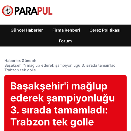
Güncel Haberler
Firma Rehberi
Çerez Politikası
Forum
Haberler
›
Güncel
›
Başakşehir'i mağlup ederek şampiyonluğu 3. sırada tamamladı:
Trabzon tek golle
Başakşehir'i mağlup
ederek şampiyonluğu
3. sırada tamamladı:
Trabzon tek golle