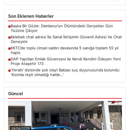
Son Eklenen Haberler
Başka Bir Gözle: Damlanur’un Ölümündeki Gerçekler Gün
■
Yüzüne Çıkıyor
Kelebek chat adresi İle Sanal İletişimin Güvenli Adresi Ve Chat
■
Deneyimi
KKTC’de toplu cinsel saldırı davasında 5 sanığa toplam 55 yıl
■
hapis
DAP Yapı’dan Emlak Güvencesi ile Kendi Kendini Ödeyen Yeni
■
Proje Ataşehir 173
‘Yeraltı’ dizisinde şok olay! Babası suç duyurusunda bulundu:
■
‘Kızımla reşit olmadığı halde…’
Güncel
08/08/2026