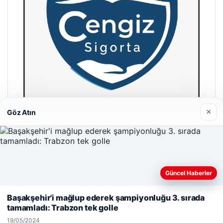
×
Göz Atın
Hastaş Beton
26/05/2026
Güncel Haberler
Web sitemizi nasıl kullandığınızı daha iyi anlayabilmek,
deneyiminizi kişiselleştirmek ve geliştirmek amacıyla çerezler
Başakşehir'i mağlup ederek şampiyonluğu 3. sırada
kullanıyoruz.
Çerez Politikamız
tamamladı: Trabzon tek golle
Reddet
Kabul Et
19/05/2024