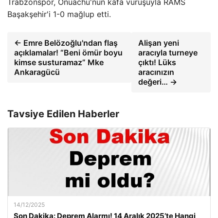
Trabzonspor, Onuachu'nun kafa vuruşuyla RAMS
Başakşehir'i 1-0 mağlup etti.
← Emre Belözoğlu'ndan flaş
Alişan yeni
açıklamalar! “Beni ömür boyu
aracıyla turneye
kimse susturamaz” Mke
çıktı! Lüks
Ankaragücü
aracınızın
değeri… →
Tavsiye Edilen Haberler
14/12/2025
Son Dakika: Deprem Alarmı! 14 Aralık 2025’te Hangi