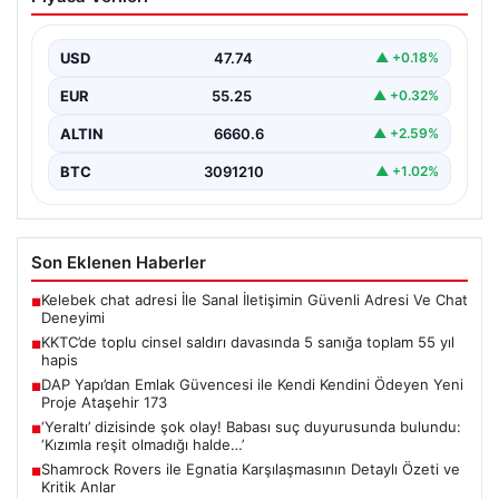
sanığa toplam 55 yıl hapis
Kuzey Kıbrıs’ta, 18 yaşındaki bir kadına yönelik
gerçekleşen toplu cinsel saldırı ve bu saldırının…
USD
47.74
▲ +0.18%
EUR
55.25
▲ +0.32%
ALTIN
6660.6
▲ +2.59%
BTC
3091210
▲ +1.02%
Son Eklenen Haberler
Kelebek chat adresi İle Sanal İletişimin Güvenli Adresi Ve Chat
■
Deneyimi
KKTC’de toplu cinsel saldırı davasında 5 sanığa toplam 55 yıl
■
hapis
DAP Yapı’dan Emlak Güvencesi ile Kendi Kendini Ödeyen Yeni
■
Proje Ataşehir 173
‘Yeraltı’ dizisinde şok olay! Babası suç duyurusunda bulundu:
■
‘Kızımla reşit olmadığı halde…’
Shamrock Rovers ile Egnatia Karşılaşmasının Detaylı Özeti ve
■
Kritik Anlar