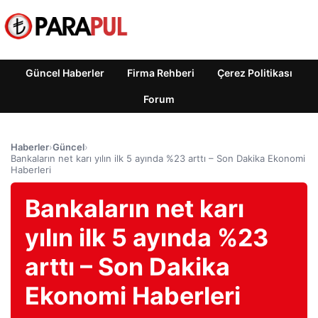
Güncel Haberler
Firma Rehberi
Çerez Politikası
Forum
Haberler
›
Güncel
›
Bankaların net karı yılın ilk 5 ayında %23 arttı – Son Dakika Ekonomi
Haberleri
Bankaların net karı
yılın ilk 5 ayında %23
arttı – Son Dakika
Ekonomi Haberleri