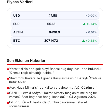
Piyasa Verileri
Karşılaşmasının Detaylı Özeti ve Kritik
Anlar
USD
47.58
• 0.00%
İrlanda temsilcisi Shamrock Rovers, Avrupa kupaları
mücadelesinde Egnatia’yı ağırladı ve sahadan 3-1’lik net
EUR
55.13
▲ +0.14%
bir…
ALTIN
6496.9
• 0.01%
BTC
3071472
▲ +0.88%
Son Eklenen Haberler
‘Yeraltı’ dizisinde şok olay! Babası suç duyurusunda bulundu:
■
‘Kızımla reşit olmadığı halde…’
Shamrock Rovers ile Egnatia Karşılaşmasının Detaylı Özeti ve
■
Kritik Anlar
Açık Hava Mimarisinde Kalite ve bahçe mutfağı Çözümleri
■
CANLI | Levski Sofya – Kairat Almaty maç anlatımı! Maç ne
■
zaman? Saat kaçta ve hangi kanalda? – 04 Ağustos 2026
Ertuğrul Özkök hakkında Cumhurbaşkanına hakaret
■
soruşturması