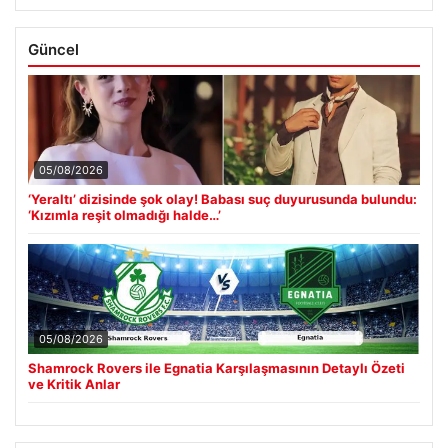
Güncel
05/08/2026
‘Yeraltı’ dizisinde şok olay! Babası suç duyurusunda bulundu:
‘Kızımla reşit olmadığı halde…’
05/08/2026
Shamrock Rovers ile Egnatia Karşılaşmasının Detaylı Özeti
ve Kritik Anlar