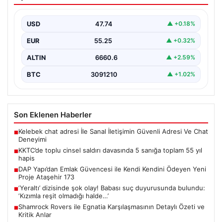
sanığa toplam 55 yıl hapis
Kuzey Kıbrıs’ta, 18 yaşındaki bir kadına yönelik
gerçekleşen toplu cinsel saldırı ve bu saldırının…
USD
47.74
▲ +0.18%
EUR
55.25
▲ +0.32%
ALTIN
6660.6
▲ +2.59%
BTC
3091210
▲ +1.02%
Son Eklenen Haberler
Kelebek chat adresi İle Sanal İletişimin Güvenli Adresi Ve Chat
■
Deneyimi
KKTC’de toplu cinsel saldırı davasında 5 sanığa toplam 55 yıl
■
hapis
DAP Yapı’dan Emlak Güvencesi ile Kendi Kendini Ödeyen Yeni
■
Proje Ataşehir 173
‘Yeraltı’ dizisinde şok olay! Babası suç duyurusunda bulundu:
■
‘Kızımla reşit olmadığı halde…’
Shamrock Rovers ile Egnatia Karşılaşmasının Detaylı Özeti ve
■
Kritik Anlar