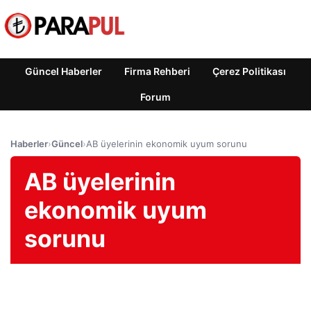
Güncel Haberler
Firma Rehberi
Çerez Politikası
Forum
Haberler
›
Güncel
›
AB üyelerinin ekonomik uyum sorunu
AB üyelerinin
ekonomik uyum
sorunu