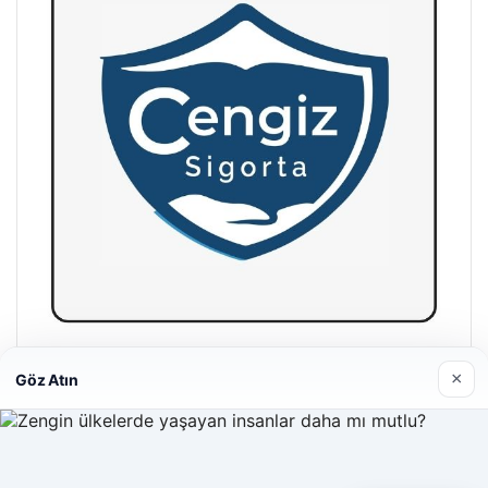
Hastaş Beton
×
Göz Atın
26/05/2026