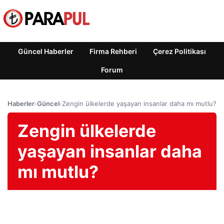
Güncel Haberler
Firma Rehberi
Çerez Politikası
Forum
Haberler
›
Güncel
›
Zengin ülkelerde yaşayan insanlar daha mı mutlu?
Zengin ülkelerde
yaşayan insanlar daha
mı mutlu?