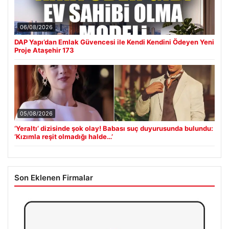
06/08/2026
DAP Yapı’dan Emlak Güvencesi ile Kendi Kendini Ödeyen Yeni
Proje Ataşehir 173
05/08/2026
‘Yeraltı’ dizisinde şok olay! Babası suç duyurusunda bulundu:
‘Kızımla reşit olmadığı halde…’
Son Eklenen Firmalar