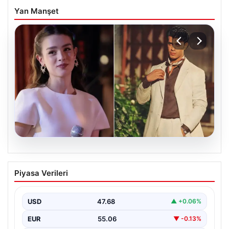
Yan Manşet
05.08.2026
‘Yeraltı’ dizisinde şok olay! Babası suç
Piyasa Verileri
duyurusunda bulundu: ‘Kızımla reşit
olmadığı halde…’
USD
47.68
▲ +0.06%
EUR
55.06
▼ -0.13%