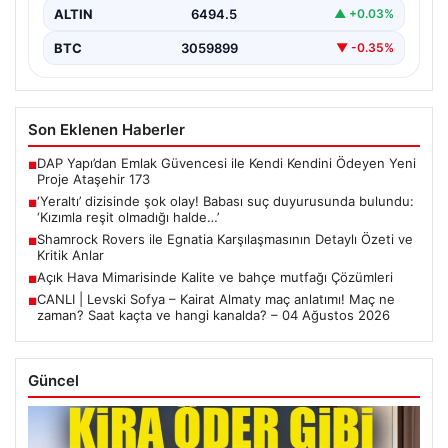
ALTIN
6494.5
▲ +0.03%
BTC
3059899
▼ -0.35%
Son Eklenen Haberler
DAP Yapı’dan Emlak Güvencesi ile Kendi Kendini Ödeyen Yeni
■
Proje Ataşehir 173
‘Yeraltı’ dizisinde şok olay! Babası suç duyurusunda bulundu:
■
‘Kızımla reşit olmadığı halde…’
Shamrock Rovers ile Egnatia Karşılaşmasının Detaylı Özeti ve
■
Kritik Anlar
Açık Hava Mimarisinde Kalite ve bahçe mutfağı Çözümleri
■
CANLI | Levski Sofya – Kairat Almaty maç anlatımı! Maç ne
■
zaman? Saat kaçta ve hangi kanalda? – 04 Ağustos 2026
Güncel