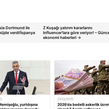
sia Dortmund ile
Z Kuşağı yatırım kararlarını
müjde verdi!İspanya
Influencer'lara göre veriyor! – Günc
ekonomi haberleri →
25
13/12/2025
emişoğlu, yurtdışına
2026’da bedelli askerlik ücret