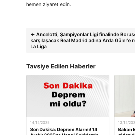
hemen ziyaret edin.
← Ancelotti, Şampiyonlar Ligi finalinde Borus
karşılaşacak Real Madrid adına Arda Güler'e 
La Liga
Tavsiye Edilen Haberler
14/12/2025
13/12/20
Son Dakika: Deprem Alarmı! 14
Bakan M