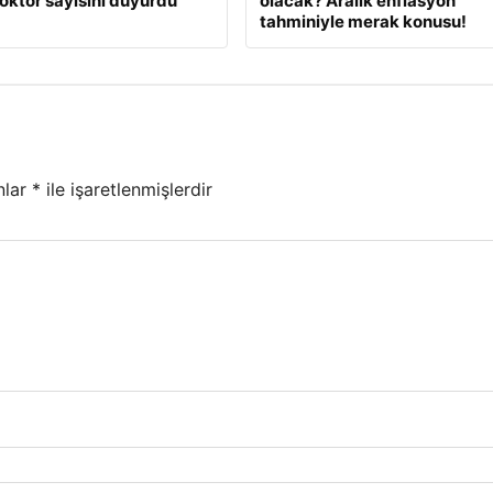
oktor sayısını duyurdu
olacak? Aralık enflasyon
tahminiyle merak konusu!
nlar
*
ile işaretlenmişlerdir