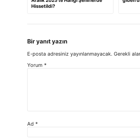
Aralık 2025’te Hangi Şehirlerde
giden d
Hissetildi?
Bir yanıt yazın
E-posta adresiniz yayınlanmayacak.
Gerekli ala
Yorum
*
Ad
*