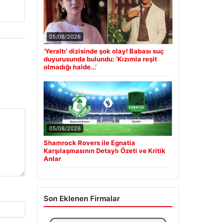
05/08/2026
‘Yeraltı’ dizisinde şok olay! Babası suç
duyurusunda bulundu: ‘Kızımla reşit
olmadığı halde…’
05/08/2026
Shamrock Rovers ile Egnatia
Karşılaşmasının Detaylı Özeti ve Kritik
Anlar
Son Eklenen Firmalar