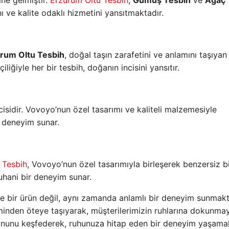
ine gelmiştir.
Erzurum Oltu Tesbih
,
Gümüş Tesbih
ve
Ağaç 
ı ve kalite odaklı hizmetini yansıtmaktadır.
rum Oltu Tesbih
, doğal taşın zarafetini ve anlamını taşıyan
liğiyle her bir tesbih, doğanın incisini yansıtır.
lcisidir. Vovoyo’nun özel tasarımı ve kaliteli malzemesiyle
ir deneyim sunar.
 Tesbih
, Vovoyo’nun özel tasarımıyla birleşerek benzersiz b
 ruhani bir deneyim sunar.
 bir ürün değil, aynı zamanda anlamlı bir deneyim sunmaktı
iminden öteye taşıyarak, müşterilerimizin ruhlarına dokunmay
onunu keşfederek, ruhunuza hitap eden bir deneyim yaşamak