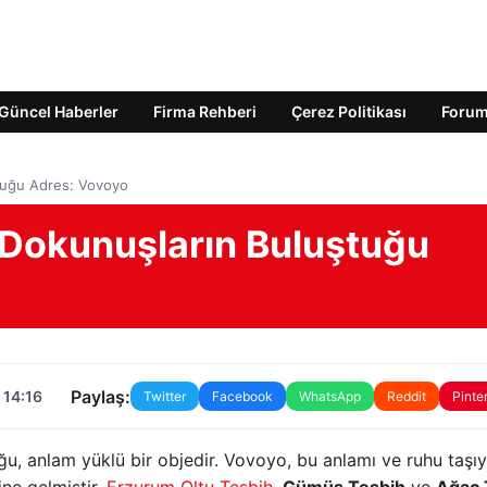
Güncel Haberler
Firma Rehberi
Çerez Politikası
Foru
ştuğu Adres: Vovoyo
ı Dokunuşların Buluştuğu
Paylaş:
 14:16
Twitter
Facebook
WhatsApp
Reddit
Pinte
duğu, anlam yüklü bir objedir. Vovoyo, bu anlamı ve ruhu taşı