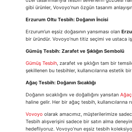
özel tasarımlarıyla tesbih severlerin gözdesi hal
gibi ürünler, Vovoyo’nun özgün tasarım anlayışın
Erzurum Oltu Tesbih: Doğanın İncisi
Erzurum’un eşsiz doğasının yansıması olan
Erzu
bir üründür. Vovoyo’nun titiz seçimi ve ustaca işçi
Gümüş Tesbih: Zarafet ve Şıklığın Sembolü
Gümüş Tesbih
, zarafet ve şıklığın tam bir temsi
şekillenen bu tesbihler, kullanıcılarına estetik b
Ağaç Tesbih: Doğanın Sıcaklığı
Doğanın sıcaklığını ve doğallığını yansıtan
Ağaç
haline gelir. Her bir ağaç tesbih, kullanıcılarına
Vovoyo
olarak amacımız, müşterilerimize sadece
Tesbih alışverişini sadece bir satın alma deney
hedefliyoruz. Vovoyo’nun eşsiz tesbih koleksiy