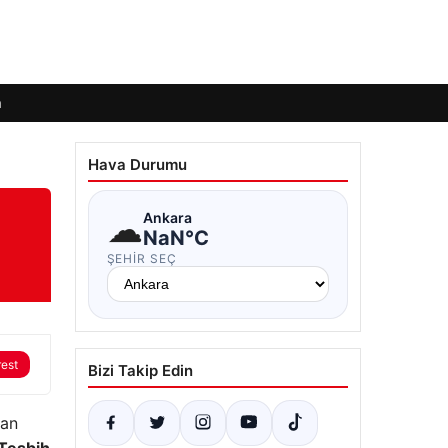
m
Hava Durumu
☁
Ankara
NaN°C
ŞEHIR SEÇ
rest
Bizi Takip Edin
yan