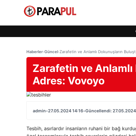
Haberler
›
Güncel
›
Zarafetin ve Anlamlı Dokunuşların Bulu
Zarafetin ve Anlaml
Adres: Vovoyo
admin
•
27.05.2024 14:16
•
Güncellendi: 27.05.2024
Tesbih, asırlardır insanların ruhani bir bağ kur