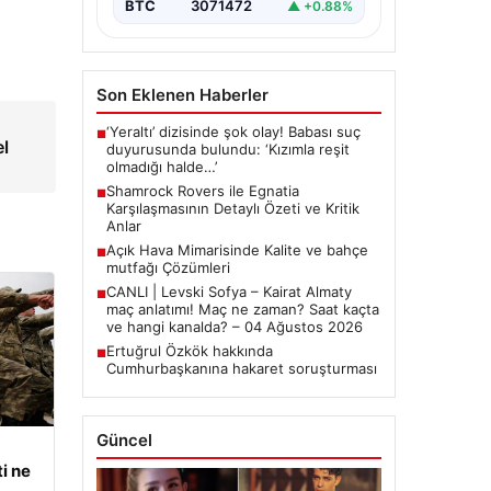
BTC
3071472
▲ +0.88%
Son Eklenen Haberler
‘Yeraltı’ dizisinde şok olay! Babası suç
■
el
duyurusunda bulundu: ‘Kızımla reşit
olmadığı halde…’
Shamrock Rovers ile Egnatia
■
Karşılaşmasının Detaylı Özeti ve Kritik
Anlar
Açık Hava Mimarisinde Kalite ve bahçe
■
mutfağı Çözümleri
CANLI | Levski Sofya – Kairat Almaty
■
maç anlatımı! Maç ne zaman? Saat kaçta
ve hangi kanalda? – 04 Ağustos 2026
Ertuğrul Özkök hakkında
■
Cumhurbaşkanına hakaret soruşturması
Güncel
i ne