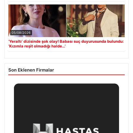
05/08/2026
‘Yeraltı’ dizisinde şok olay! Babası suç duyurusunda bulundu:
‘Kızımla reşit olmadığı halde…’
Son Eklenen Firmalar