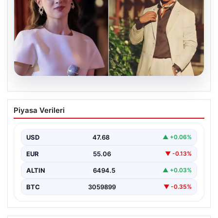
05.08.2026
‘Yeraltı’ dizisinde şok olay! Babası suç
Piyasa Verileri
duyurusunda bulundu: ‘Kızımla reşit
olmadığı halde…’
USD
47.68
▲ +0.06%
EUR
55.06
▼ -0.13%
ALTIN
6494.5
▲ +0.03%
BTC
3059899
▼ -0.35%