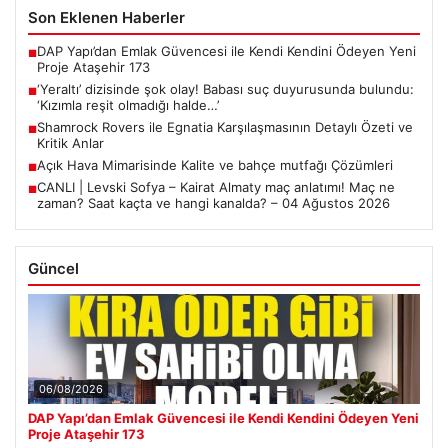
Son Eklenen Haberler
DAP Yapı’dan Emlak Güvencesi ile Kendi Kendini Ödeyen Yeni
■
Proje Ataşehir 173
‘Yeraltı’ dizisinde şok olay! Babası suç duyurusunda bulundu:
■
‘Kızımla reşit olmadığı halde…’
Shamrock Rovers ile Egnatia Karşılaşmasının Detaylı Özeti ve
■
Kritik Anlar
Açık Hava Mimarisinde Kalite ve bahçe mutfağı Çözümleri
■
CANLI | Levski Sofya – Kairat Almaty maç anlatımı! Maç ne
■
zaman? Saat kaçta ve hangi kanalda? – 04 Ağustos 2026
Güncel
06/08/2026
DAP Yapı’dan Emlak Güvencesi ile Kendi Kendini Ödeyen Yeni
Proje Ataşehir 173