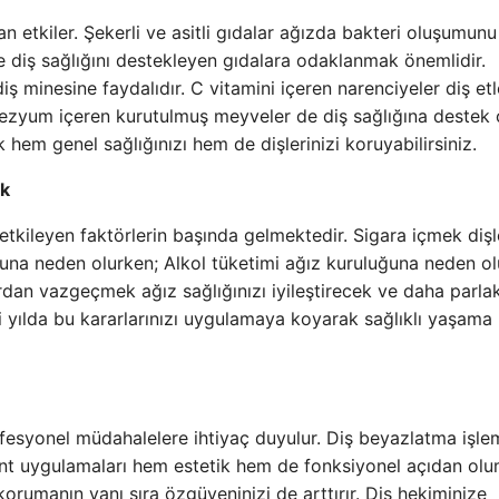
an etkiler. Şekerli ve asitli gıdalar ağızda bakteri oluşumunu
ine diş sağlığını destekleyen gıdalara odaklanmak önemlidir.
ş minesine faydalıdır. C vitamini içeren narenciyeler diş etl
ezyum içeren kurutulmuş meyveler de diş sağlığına destek 
 hem genel sağlığınızı hem de dişlerinizi koruyabilirsiniz.
ak
 etkileyen faktörlerin başında gelmektedir. Sigara içmek dişl
usuna neden olurken; Alkol tüketimi ağız kuruluğuna neden ol
klardan vazgeçmek ağız sağlığınızı iyileştirecek ve daha parlak
 yılda bu kararlarınızı uygulamaya koyarak sağlıklı yaşama
fesyonel müdahalelere ihtiyaç duyulur. Diş beyazlatma işlem
lant uygulamaları hem estetik hem de fonksiyonel açıdan olu
 korumanın yanı sıra özgüveninizi de arttırır. Diş hekiminize