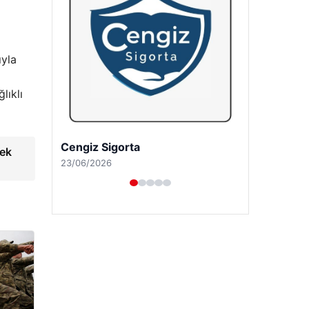
ıyla
lıklı
Hastaş Beton
nek
26/05/2026