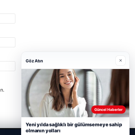
×
Göz Atın
n.
Güncel Haberler
Yeni yılda sağlıklı bir gülümsemeye sahip
olmanın yolları