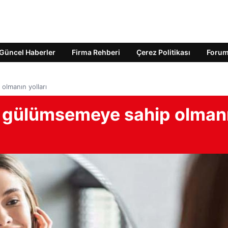
Güncel Haberler
Firma Rehberi
Çerez Politikası
Foru
 olmanın yolları
bir gülümsemeye sahip olman