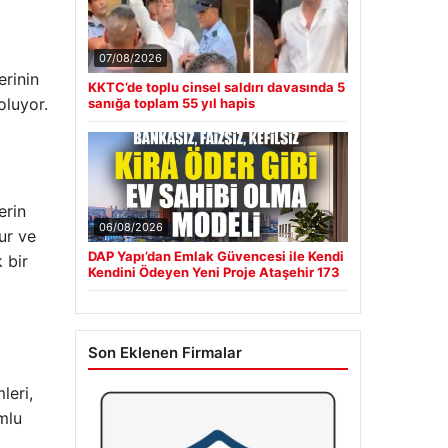
07/08/2026
erinin
KKTC’de toplu cinsel saldırı davasında 5
oluyor.
sanığa toplam 55 yıl hapis
erin
06/08/2026
ur ve
DAP Yapı’dan Emlak Güvencesi ile Kendi
 bir
Kendini Ödeyen Yeni Proje Ataşehir 173
Son Eklenen Firmalar
leri,
mlu