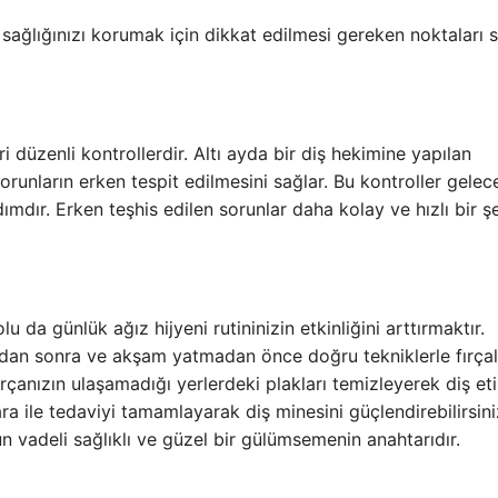
sağlığınızı korumak için dikkat edilmesi gereken noktaları s
i düzenli kontrollerdir. Altı ayda bir diş hekimine yapılan
 sorunların erken tespit edilmesini sağlar. Bu kontroller gelec
dımdır. Erken teşhis edilen sorunlar daha kolay ve hızlı bir ş
u da günlük ağız hijyeni rutininizin etkinliğini arttırmaktır.
ltıdan sonra ve akşam yatmadan önce doğru tekniklerle fırç
fırçanızın ulaşamadığı yerlerdeki plakları temizleyerek diş eti
gara ile tedaviyi tamamlayarak diş minesini güçlendirebilirsini
un vadeli sağlıklı ve güzel bir gülümsemenin anahtarıdır.