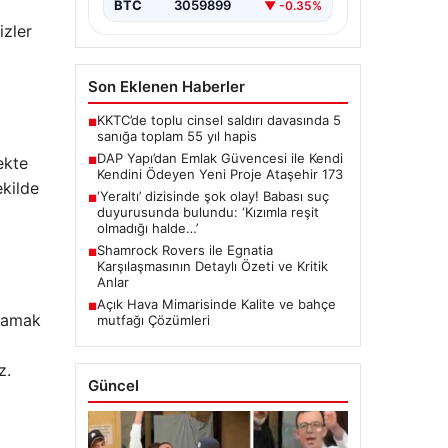
BTC
3059899
▼ -0.35%
izler
Son Eklenen Haberler
KKTC’de toplu cinsel saldırı davasında 5
■
sanığa toplam 55 yıl hapis
DAP Yapı’dan Emlak Güvencesi ile Kendi
ekte
■
Kendini Ödeyen Yeni Proje Ataşehir 173
ekilde
‘Yeraltı’ dizisinde şok olay! Babası suç
■
duyurusunda bulundu: ‘Kızımla reşit
olmadığı halde…’
Shamrock Rovers ile Egnatia
■
Karşılaşmasının Detaylı Özeti ve Kritik
Anlar
Açık Hava Mimarisinde Kalite ve bahçe
■
alamak
mutfağı Çözümleri
z.
Güncel