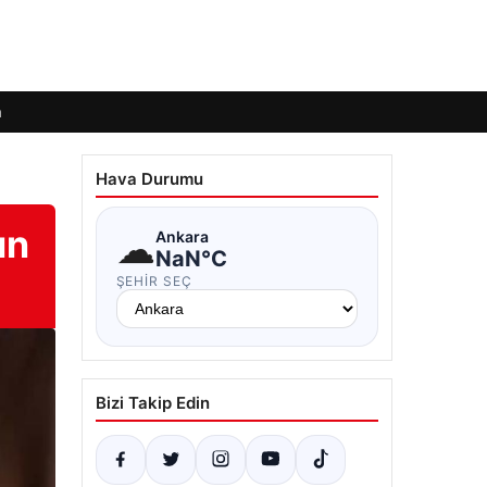
m
Hava Durumu
ın
☁
Ankara
NaN°C
ŞEHIR SEÇ
Bizi Takip Edin