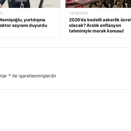
25
13/12/2025
emişoğlu, yurtdışına
2026’da bedelli askerlik ücret
oktor sayısını duyurdu
olacak? Aralık enflasyon
tahminiyle merak konusu!
nlar
*
ile işaretlenmişlerdir