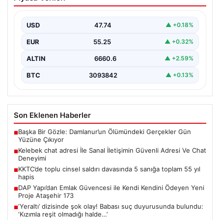
Güvenli Adresi Ve Chat Deneyimi
İnternet çağında kullanıcıların kaliteli bir şekilde irtibat
kurması ciddi bir değer barındırmaktadır. Günümüzde
USD
47.74
▲ +0.18%
birçok…
EUR
55.25
▲ +0.32%
ALTIN
6660.6
▲ +2.59%
BTC
3093842
▲ +0.13%
Son Eklenen Haberler
Başka Bir Gözle: Damlanur’un Ölümündeki Gerçekler Gün
■
Yüzüne Çıkıyor
Kelebek chat adresi İle Sanal İletişimin Güvenli Adresi Ve Chat
■
Deneyimi
KKTC’de toplu cinsel saldırı davasında 5 sanığa toplam 55 yıl
■
hapis
DAP Yapı’dan Emlak Güvencesi ile Kendi Kendini Ödeyen Yeni
■
Proje Ataşehir 173
‘Yeraltı’ dizisinde şok olay! Babası suç duyurusunda bulundu:
■
‘Kızımla reşit olmadığı halde…’