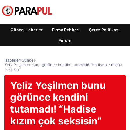
Güncel Haberler
Firma Rehberi
Çerez Politikası
Forum
Haberler
›
Güncel
›
Yeliz Yeşilmen bunu görünce kendini tutamadı! “Hadise kızım çok
seksisin”
Yeliz Yeşilmen bunu
görünce kendini
tutamadı! “Hadise
kızım çok seksisin”