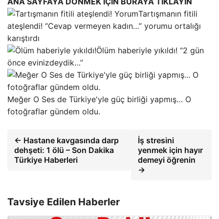
ANA SAYFAYA DÖNMEK İÇİN BURAYA TIKLAYIN
Tartışmanın fitili
ateşlendi! “Cevap vermeyen kadın…” yorumu ortalığı
karıştırdı
Ölüm haberiyle yıkıldı! “2 gün
önce evinizdeydik…”
Meğer O Ses de Türkiye'yle güç birliği yapmış… O
fotoğraflar gündem oldu.
← Hastane kavgasında darp
İş stresini
dehşeti: 1 ölü – Son Dakika
yenmek için hayır
Türkiye Haberleri
demeyi öğrenin
→
Tavsiye Edilen Haberler