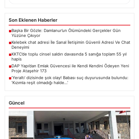
Son Eklenen Haberler
Başka Bir Gözle: Damlanur’un Ölümündeki Gerçekler Gün
■
Yüzüne Çıkıyor
Kelebek chat adresi İle Sanal İletişimin Güvenli Adresi Ve Chat
■
Deneyimi
KKTC’de toplu cinsel saldırı davasında 5 sanığa toplam 55 yıl
■
hapis
DAP Yapı’dan Emlak Güvencesi ile Kendi Kendini Ödeyen Yeni
■
Proje Ataşehir 173
‘Yeraltı’ dizisinde şok olay! Babası suç duyurusunda bulundu:
■
‘Kızımla reşit olmadığı halde…’
Güncel