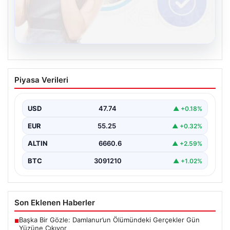
08.08.2026
Kelebek chat adresi İle Sanal İletişimin
Piyasa Verileri
Güvenli Adresi Ve Chat Deneyimi
İnternet çağında kullanıcıların kaliteli bir şekilde irtibat
kurması ciddi bir değer barındırmaktadır. Günümüzde
USD
47.74
▲ +0.18%
birçok…
EUR
55.25
▲ +0.32%
ALTIN
6660.6
▲ +2.59%
BTC
3091210
▲ +1.02%
Son Eklenen Haberler
Başka Bir Gözle: Damlanur’un Ölümündeki Gerçekler Gün
■
Yüzüne Çıkıyor