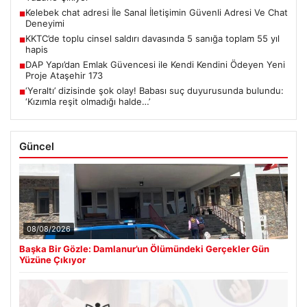
Kelebek chat adresi İle Sanal İletişimin Güvenli Adresi Ve Chat
■
Deneyimi
KKTC’de toplu cinsel saldırı davasında 5 sanığa toplam 55 yıl
■
hapis
DAP Yapı’dan Emlak Güvencesi ile Kendi Kendini Ödeyen Yeni
■
Proje Ataşehir 173
‘Yeraltı’ dizisinde şok olay! Babası suç duyurusunda bulundu:
■
‘Kızımla reşit olmadığı halde…’
Güncel
08/08/2026
Başka Bir Gözle: Damlanur’un Ölümündeki Gerçekler Gün
Yüzüne Çıkıyor