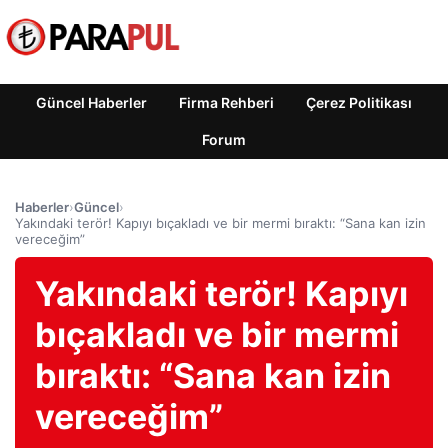
Güncel Haberler
Firma Rehberi
Çerez Politikası
Forum
Haberler
›
Güncel
›
Yakındaki terör! Kapıyı bıçakladı ve bir mermi bıraktı: “Sana kan izin
vereceğim”
Yakındaki terör! Kapıyı
bıçakladı ve bir mermi
bıraktı: “Sana kan izin
vereceğim”