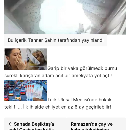
Bu içerik Tanner Şahin tarafından yayınlandı
Garip bir vaka görülmedi: burnu
sürekli karıştıran adam acil bir ameliyata yol açtı!
Türk Ulusal Meclisi’nde hukuk
teklifi … İlk ihlalde ehliyet en az 6 ay geçirilebilir!
← Sahada Beşiktaş’a
Ramazan’da çay ve
şok! Gaziantep kritik
kahve tüketimine