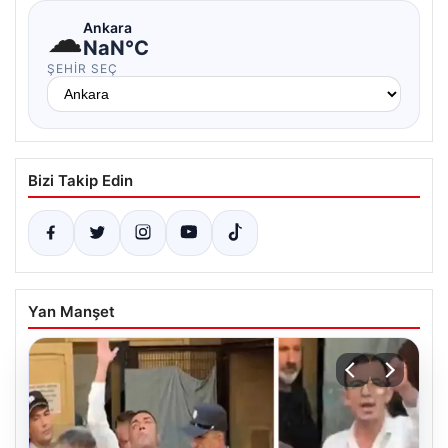
☁
Ankara
NaN°C
ŞEHIR SEÇ
Bizi Takip Edin
Yan Manşet