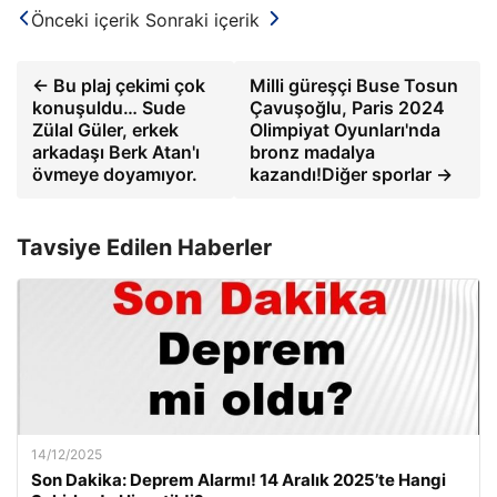
Önceki içerik
Sonraki içerik
← Bu plaj çekimi çok
Milli güreşçi Buse Tosun
konuşuldu… Sude
Çavuşoğlu, Paris 2024
Zülal Güler, erkek
Olimpiyat Oyunları'nda
arkadaşı Berk Atan'ı
bronz madalya
övmeye doyamıyor.
kazandı!Diğer sporlar →
Tavsiye Edilen Haberler
14/12/2025
Son Dakika: Deprem Alarmı! 14 Aralık 2025’te Hangi