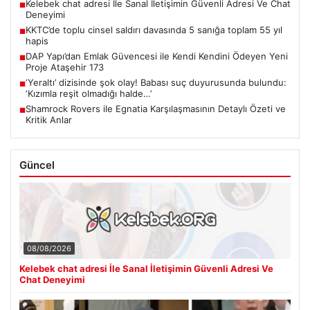
Kelebek chat adresi İle Sanal İletişimin Güvenli Adresi Ve Chat
■
Deneyimi
KKTC’de toplu cinsel saldırı davasında 5 sanığa toplam 55 yıl
■
hapis
DAP Yapı’dan Emlak Güvencesi ile Kendi Kendini Ödeyen Yeni
■
Proje Ataşehir 173
‘Yeraltı’ dizisinde şok olay! Babası suç duyurusunda bulundu:
■
‘Kızımla reşit olmadığı halde…’
Shamrock Rovers ile Egnatia Karşılaşmasının Detaylı Özeti ve
■
Kritik Anlar
Güncel
08/08/2026
Kelebek chat adresi İle Sanal İletişimin Güvenli Adresi Ve
Chat Deneyimi