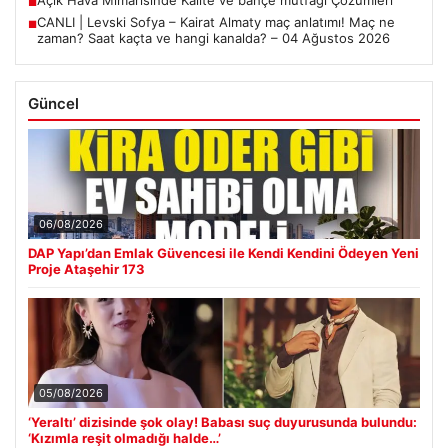
■
CANLI | Levski Sofya – Kairat Almaty maç anlatımı! Maç ne
■
zaman? Saat kaçta ve hangi kanalda? – 04 Ağustos 2026
Güncel
06/08/2026
DAP Yapı’dan Emlak Güvencesi ile Kendi Kendini Ödeyen Yeni
Proje Ataşehir 173
05/08/2026
‘Yeraltı’ dizisinde şok olay! Babası suç duyurusunda bulundu:
‘Kızımla reşit olmadığı halde…’