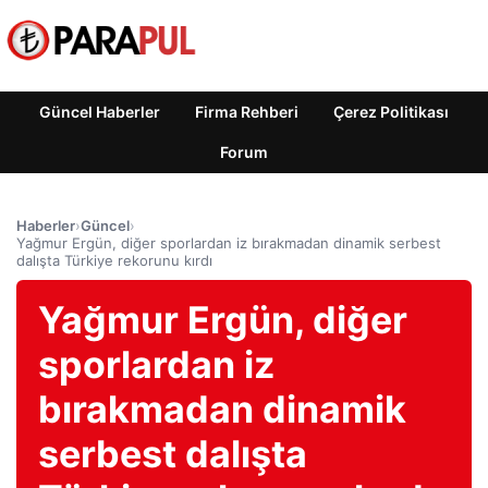
Güncel Haberler
Firma Rehberi
Çerez Politikası
Forum
Haberler
›
Güncel
›
Yağmur Ergün, diğer sporlardan iz bırakmadan dinamik serbest
dalışta Türkiye rekorunu kırdı
Yağmur Ergün, diğer
sporlardan iz
bırakmadan dinamik
serbest dalışta