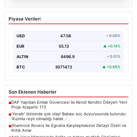
05.08.2026
‘Yeraltı’ dizisinde şok olay! Babası suç
Piyasa Verileri
duyurusunda bulundu: ‘Kızımla reşit
olmadığı halde…’
USD
47.58
• 0.00%
EUR
55.13
▲ +0.14%
ALTIN
6496.9
• 0.01%
BTC
3071472
▲ +0.88%
Son Eklenen Haberler
DAP Yapı’dan Emlak Güvencesi ile Kendi Kendini Ödeyen Yeni
■
Proje Ataşehir 173
‘Yeraltı’ dizisinde şok olay! Babası suç duyurusunda bulundu:
■
‘Kızımla reşit olmadığı halde…’
Shamrock Rovers ile Egnatia Karşılaşmasının Detaylı Özeti ve
■
Kritik Anlar
Açık Hava Mimarisinde Kalite ve bahçe mutfağı Çözümleri