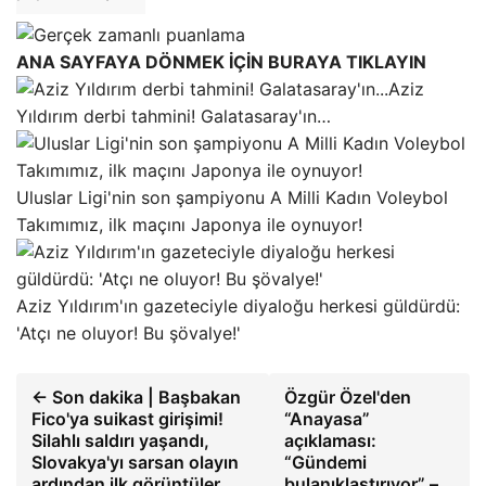
ANA SAYFAYA DÖNMEK İÇİN BURAYA TIKLAYIN
Aziz
Yıldırım derbi tahmini! Galatasaray'ın…
Uluslar Ligi'nin son şampiyonu A Milli Kadın Voleybol
Takımımız, ilk maçını Japonya ile oynuyor!
Aziz Yıldırım'ın gazeteciyle diyaloğu herkesi güldürdü:
'Atçı ne oluyor! Bu şövalye!'
← Son dakika | Başbakan
Özgür Özel'den
Fico'ya suikast girişimi!
“Anayasa”
Silahlı saldırı yaşandı,
açıklaması:
Slovakya'yı sarsan olayın
“Gündemi
ardından ilk görüntüler
bulanıklaştırıyor” –