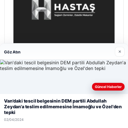
×
Göz Atın
Hastaş Beton
26/05/2026
Güncel Haberler
Web sitemizi nasıl kullandığınızı daha iyi anlayabilmek,
Van'daki tescil belgesinin DEM partili Abdullah
deneyiminizi kişiselleştirmek ve geliştirmek amacıyla çerezler
Zeydan'a teslim edilmemesine İmamoğlu ve Özel'den
kullanıyoruz.
Çerez Politikamız
tepki
Reddet
Kabul Et
02/04/2024
© 2026 Parapul – Güncel Ekonomi Haberleri