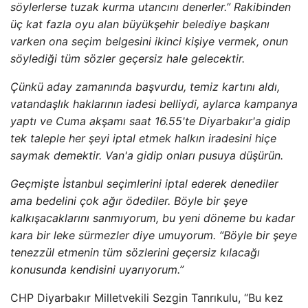
söylerlerse tuzak kurma utancını denerler.” Rakibinden
üç kat fazla oyu alan büyükşehir belediye başkanı
varken ona seçim belgesini ikinci kişiye vermek, onun
söylediği tüm sözler geçersiz hale gelecektir.
Çünkü aday zamanında başvurdu, temiz kartını aldı,
vatandaşlık haklarının iadesi belliydi, aylarca kampanya
yaptı ve Cuma akşamı saat 16.55'te Diyarbakır'a gidip
tek taleple her şeyi iptal etmek halkın iradesini hiçe
saymak demektir. Van'a gidip onları pusuya düşürün.
Geçmişte İstanbul seçimlerini iptal ederek denediler
ama bedelini çok ağır ödediler. Böyle bir şeye
kalkışacaklarını sanmıyorum, bu yeni döneme bu kadar
kara bir leke sürmezler diye umuyorum. “Böyle bir şeye
tenezzül etmenin tüm sözlerini geçersiz kılacağı
konusunda kendisini uyarıyorum.”
CHP Diyarbakır Milletvekili Sezgin Tanrıkulu, “Bu kez