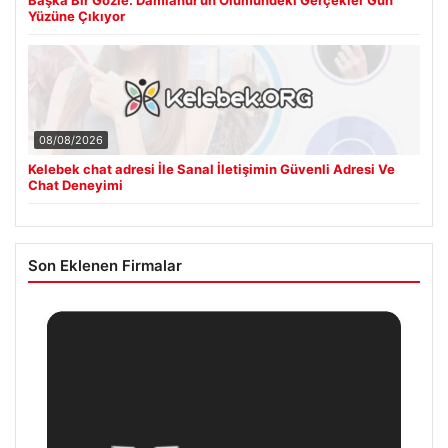
Başka Bir Gözle: Damlanur’un Ölümündeki Gerçekler Gün
Yüzüne Çıkıyor
08/08/2026
Kelebek chat adresi İle Sanal İletişimin Güvenli Adresi Ve
Chat Deneyimi
Son Eklenen Firmalar