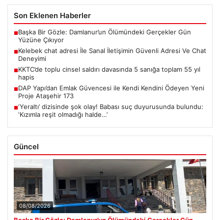
Son Eklenen Haberler
Başka Bir Gözle: Damlanur’un Ölümündeki Gerçekler Gün
■
Yüzüne Çıkıyor
Kelebek chat adresi İle Sanal İletişimin Güvenli Adresi Ve Chat
■
Deneyimi
KKTC’de toplu cinsel saldırı davasında 5 sanığa toplam 55 yıl
■
hapis
DAP Yapı’dan Emlak Güvencesi ile Kendi Kendini Ödeyen Yeni
■
Proje Ataşehir 173
‘Yeraltı’ dizisinde şok olay! Babası suç duyurusunda bulundu:
■
‘Kızımla reşit olmadığı halde…’
Güncel
08/08/2026