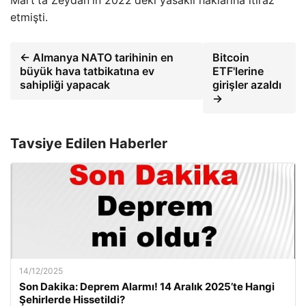
Mart'ta Zeydan'ın 2022'deki yasaklı haklarına itiraz
etmişti.
← Almanya NATO tarihinin en
Bitcoin
büyük hava tatbikatına ev
ETF'lerine
sahipliği yapacak
girişler azaldı
→
Tavsiye Edilen Haberler
14/12/2025
Son Dakika: Deprem Alarmı! 14 Aralık 2025’te Hangi
Şehirlerde Hissetildi?