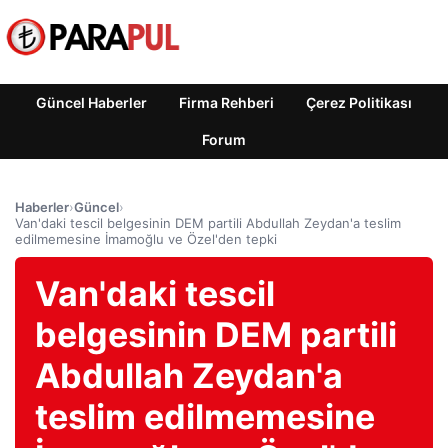
Güncel Haberler
Firma Rehberi
Çerez Politikası
Forum
Haberler
›
Güncel
›
Van'daki tescil belgesinin DEM partili Abdullah Zeydan'a teslim
edilmemesine İmamoğlu ve Özel'den tepki
Van'daki tescil
belgesinin DEM partili
Abdullah Zeydan'a
teslim edilmemesine