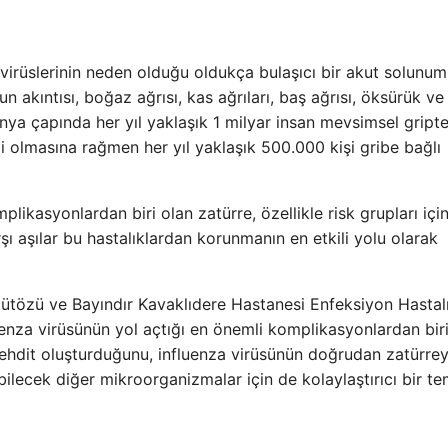
virüslerinin neden olduğu oldukça bulaşıcı bir akut solunum
 akıntısı, boğaz ağrısı, kas ağrıları, baş ağrısı, öksürük ve
Dünya çapında her yıl yaklaşık 1 milyar insan mevsimsel gript
di olmasına rağmen her yıl yaklaşık 500.000 kişi gribe bağlı
ikasyonlardan biri olan zatürre, özellikle risk grupları için
şı aşılar bu hastalıklardan korunmanın en etkili yolu olarak
ütözü ve Bayındır Kavaklıdere Hastanesi Enfeksiyon Hastalı
luenza virüsünün yol açtığı en önemli komplikasyonlardan bir
r tehdit oluşturduğunu, influenza virüsünün doğrudan zatürre
lecek diğer mikroorganizmalar için de kolaylaştırıcı bir te