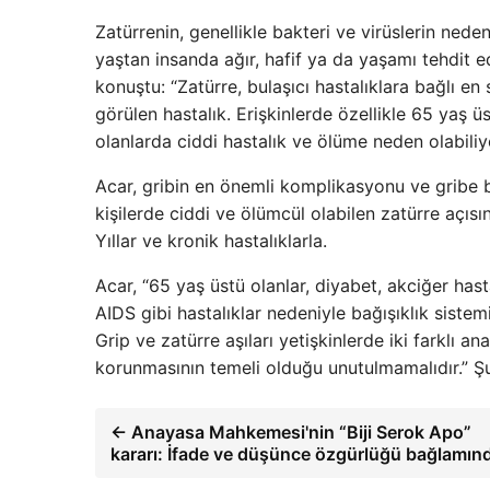
Zatürrenin, genellikle bakteri ve virüslerin ned
yaştan insanda ağır, hafif ya da yaşamı tehdit e
konuştu: “Zatürre, bulaşıcı hastalıklara bağlı e
görülen hastalık. Erişkinlerde özellikle 65 yaş ü
olanlarda ciddi hastalık ve ölüme neden olabiliy
Acar, gribin en önemli komplikasyonu ve gribe b
kişilerde ciddi ve ölümcül olabilen zatürre açısı
Yıllar ve kronik hastalıklarla.
Acar, “65 yaş üstü olanlar, diyabet, akciğer hasta
AIDS gibi hastalıklar nedeniyle bağışıklık siste
Grip ve zatürre aşıları yetişkinlerde iki farklı 
korunmasının temeli olduğu unutulmamalıdır.” Ş
← Anayasa Mahkemesi'nin “Biji Serok Apo”
kararı: İfade ve düşünce özgürlüğü bağlamın