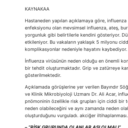
KAYNAK
AA
Hastaneden yapılan açıklamaya göre, influenza 
enfeksiyonu olan mevsimsel influenza, ateş, burun
yorgunluk gibi belirtilerle kendini gösteriyor. 
etkileniyor. Bu vakaların yaklaşık 5 milyonu cid
komplikasyonlar nedeniyle hayatını kaybediyor.
İnfluenza virüsünün neden olduğu en önemli kompl
bir tehdit oluşturmaktadır. Grip ve zatürreye kar
gösterilmektedir.
Açıklamada görüşlerine yer verilen Bayındır Söğ
ve Klinik Mikrobiyoloji Uzmanı Dr. Ali Acar, inf
pnömoninin özellikle risk grupları için ciddi bi
neden olabileceğini ve aynı zamanda neden olabi
oluşturduğunu vurguladı. akciğer iltihaplanması.
– “RİSK GRUPUNDA OLANLAR AŞI OLMALI”