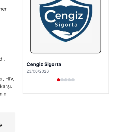
her
di.
Hastaş Beton
26/05/2026
r, HIV,
karşı.
nın
 →