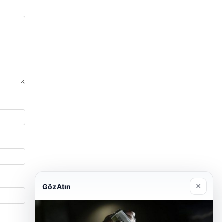
×
Göz Atın