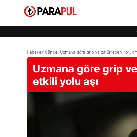
Haberler
›
Güncel
›
Uzmana göre grip ve zatürreden korunman
Uzmana göre grip ve
etkili yolu aşı