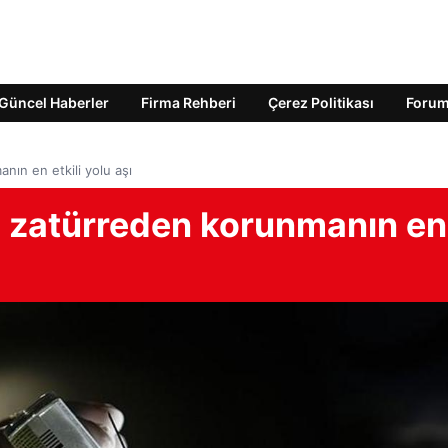
Güncel Haberler
Firma Rehberi
Çerez Politikası
Foru
ın en etkili yolu aşı
 zatürreden korunmanın en