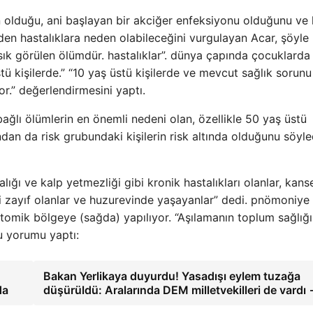
en olduğu, ani başlayan bir akciğer enfeksiyonu olduğunu ve 
den hastalıklara neden olabileceğini vurgulayan Acar, şöyle
n sık görülen ölümdür. hastalıklar”. dünya çapında çocuklarda
stü kişilerde.” “10 yaş üstü kişilerde ve mevcut sağlık sorunu
or.” değerlendirmesini yaptı.
ağlı ölümlerin en önemli nedeni olan, özellikle 50 yaş üstü
ndan da risk grubundaki kişilerin risk altında olduğunu söyle
lığı ve kalp yetmezliği gibi kronik hastalıkları olanlar, kanse
mi zayıf olanlar ve huzurevinde yaşayanlar” dedi. pnömoniye 
anatomik bölgeye (sağda) yapılıyor. “Aşılamanın toplum sağlığı
u yorumu yaptı:
Bakan Yerlikaya duyurdu! Yasadışı eylem tuzağa
da
düşürüldü: Aralarında DEM milletvekilleri de vardı