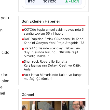
BTC
3091210
▲ +1.02%
 yolu
Son Eklenen Haberler
KKTC’de toplu cinsel saldırı davasında 5
en
■
sanığa toplam 55 yıl hapis
DAP Yapı’dan Emlak Güvencesi ile Kendi
■
Kendini Ödeyen Yeni Proje Ataşehir 173
‘Yeraltı’ dizisinde şok olay! Babası suç
■
 ciddi
duyurusunda bulundu: ‘Kızımla reşit
olmadığı halde…’
Shamrock Rovers ile Egnatia
■
Karşılaşmasının Detaylı Özeti ve Kritik
Anlar
kları
Açık Hava Mimarisinde Kalite ve bahçe
■
mutfağı Çözümleri
i olan
ye
mel
Güncel