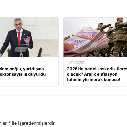
25
13/12/2025
emişoğlu, yurtdışına
2026’da bedelli askerlik ücret
oktor sayısını duyurdu
olacak? Aralık enflasyon
tahminiyle merak konusu!
nlar
*
ile işaretlenmişlerdir