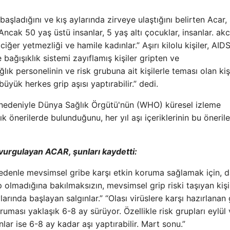
 başladığını ve kış aylarında zirveye ulaştığını belirten Acar,
 Ancak 50 yaş üstü insanlar, 5 yaş altı çocuklar, insanlar. ak
iğer yetmezliği ve hamile kadınlar.” Aşırı kilolu kişiler, AIDS
e bağışıklık sistemi zayıflamış kişiler gripten ve
ık personelinin ve risk grubuna ait kişilerle teması olan kişi
üyük herkes grip aşısı yaptırabilir.” dedi.
i nedeniyle Dünya Sağlık Örgütü'nün (WHO) küresel izleme
ık önerilerde bulunduğunu, her yıl aşı içeriklerinin bu önerile
i vurgulayan ACAR, şunları kaydetti:
u nedenle mevsimsel gribe karşı etkin koruma sağlamak için, 
p olmadığına bakılmaksızın, mevsimsel grip riski taşıyan kişi
ylarında başlayan salgınlar.” “Olası virüslere karşı hazırlanan
oruması yaklaşık 6-8 ay sürüyor. Özellikle risk grupları eylül
lar ise 6-8 ay kadar aşı yaptırabilir. Mart sonu.”