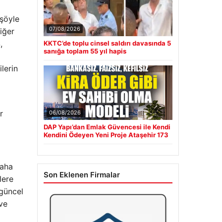
 şöyle
07/08/2026
ciğer
,
KKTC’de toplu cinsel saldırı davasında 5
sanığa toplam 55 yıl hapis
lerin
r
06/08/2026
DAP Yapı’dan Emlak Güvencesi ile Kendi
Kendini Ödeyen Yeni Proje Ataşehir 173
daha
Son Eklenen Firmalar
lere
 güncel
 ve