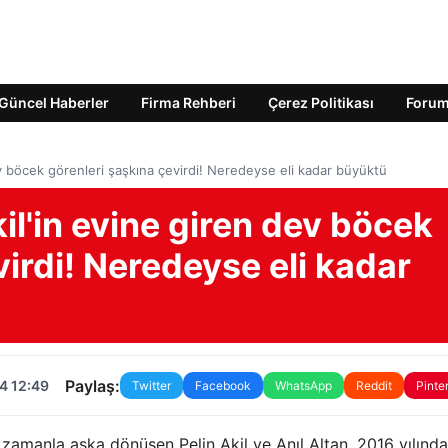
Güncel Haberler
Firma Rehberi
Çerez Politikası
Foru
v böcek görenleri şaşkına çevirdi! Neredeyse eli kadar büyüktü
il'in evine giren dev böcek
virdi! Neredeyse eli kadar
Paylaş:
4 12:49
Twitter
Facebook
WhatsApp
Reddit
Pinte
ı zamanla aşka dönüşen Pelin Akil ve Anıl Altan, 2016 yılında