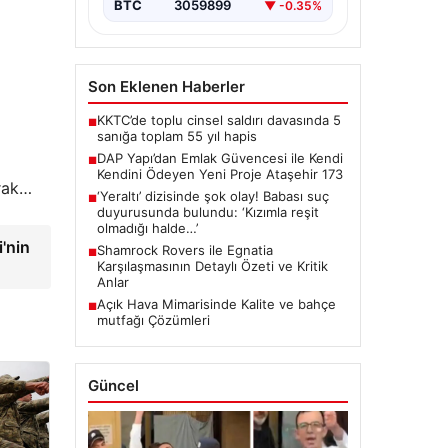
BTC
3059899
▼ -0.35%
Son Eklenen Haberler
KKTC’de toplu cinsel saldırı davasında 5
■
sanığa toplam 55 yıl hapis
DAP Yapı’dan Emlak Güvencesi ile Kendi
■
Kendini Ödeyen Yeni Proje Ataşehir 173
arak…
‘Yeraltı’ dizisinde şok olay! Babası suç
■
duyurusunda bulundu: ‘Kızımla reşit
olmadığı halde…’
i'nin
Shamrock Rovers ile Egnatia
■
Karşılaşmasının Detaylı Özeti ve Kritik
Anlar
Açık Hava Mimarisinde Kalite ve bahçe
■
mutfağı Çözümleri
Güncel