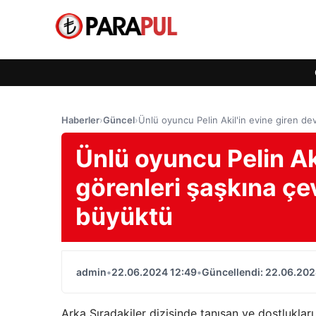
Haberler
›
Güncel
›
Ünlü oyuncu Pelin Akil'in evine giren de
Ünlü oyuncu Pelin Ak
görenleri şaşkına çe
büyüktü
admin
•
22.06.2024 12:49
•
Güncellendi: 22.06.202
Arka Sıradakiler dizisinde tanışan ve dostluklar