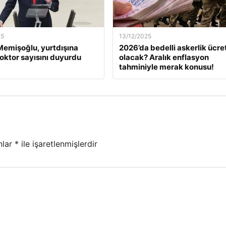
25
13/12/2025
emişoğlu, yurtdışına
2026’da bedelli askerlik ücret
oktor sayısını duyurdu
olacak? Aralık enflasyon
tahminiyle merak konusu!
nlar
*
ile işaretlenmişlerdir