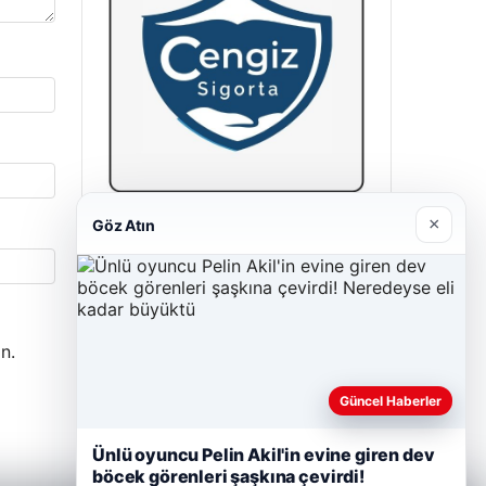
×
Göz Atın
Cengiz Sigorta
23/06/2026
n.
Güncel Haberler
Ünlü oyuncu Pelin Akil'in evine giren dev
böcek görenleri şaşkına çevirdi!