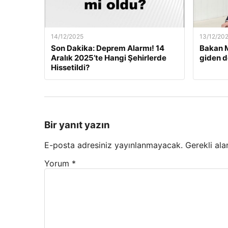
14/12/2025
13/12/20
Son Dakika: Deprem Alarmı! 14
Bakan M
Aralık 2025’te Hangi Şehirlerde
giden d
Hissetildi?
Bir yanıt yazın
E-posta adresiniz yayınlanmayacak.
Gerekli ala
Yorum
*