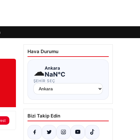
m
Hava Durumu
☁
Ankara
NaN°C
ŞEHIR SEÇ
Bizi Takip Edin
rest