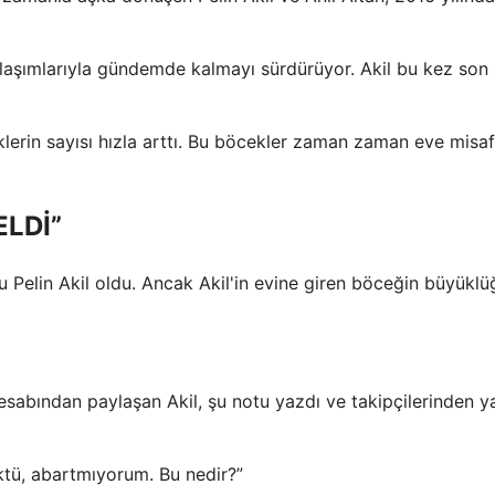
laşımlarıyla gündemde kalmayı sürdürüyor. Akil bu kez son
klerin sayısı hızla arttı. Bu böcekler zaman zaman eve misaf
ELDİ”
u Pelin Akil oldu. Ancak Akil'in evine giren böceğin büyüklü
esabından paylaşan Akil, şu notu yazdı ve takipçilerinden y
ktü, abartmıyorum. Bu nedir?”