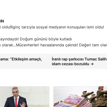
IN
İlginç tarzıyla sosyal medyanın konuşulan ismi oldu!
layındaydı! Doğum gününü böyle kutladı
Mücevherleri havaalanında çalındı! Değeri tam ol
klama: “Etkileşim amaçlı,
İranlı rap şarkıcısı Tumac Salih
idam cezası bozuldu →