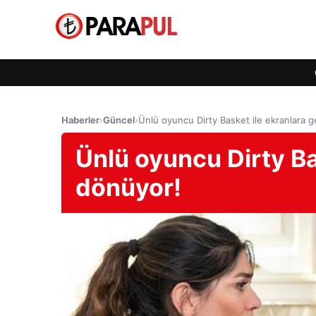
Haberler
›
Güncel
›
Ünlü oyuncu Dirty Basket ile ekranlara g
Ünlü oyuncu Dirty Ba
dönüyor!