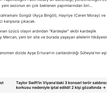
isi yeni sezonun en çok beklenen yapımlarından biri…
ç kahramanı Songül (Ayça Bingöl), Hayriye (Ceren Moray) ve
i karşısına çıkacak.
anan üzücü olayın ardından “Kardeşler” ekibi kardeşlik
 Mercan, yeni bir site ve burada yaşayan ailelerin hikâyesi
enomen dizide Ayşe Erturan'ın canlandırdığı Süheyla'nın eşi 
est
Taylor Swift'in Viyana'daki 3 konseri terör saldırısı
korkusu nedeniyle iptal edildi! 2 kişi gözaltında →