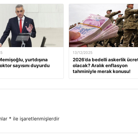
25
13/12/2025
emişoğlu, yurtdışına
2026’da bedelli askerlik ücret
oktor sayısını duyurdu
olacak? Aralık enflasyon
tahminiyle merak konusu!
nlar
*
ile işaretlenmişlerdir