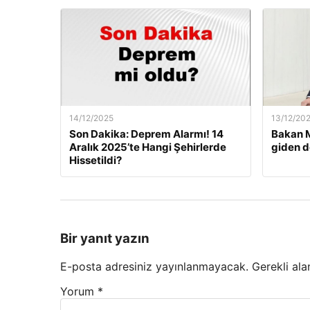
14/12/2025
13/12/20
Son Dakika: Deprem Alarmı! 14
Bakan M
Aralık 2025’te Hangi Şehirlerde
giden d
Hissetildi?
Bir yanıt yazın
E-posta adresiniz yayınlanmayacak.
Gerekli ala
Yorum
*