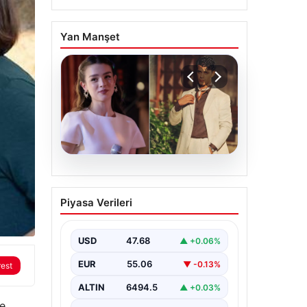
Yan Manşet
05.08.2026
‘Yeraltı’ dizisinde şok
Piyasa Verileri
olay! Babası suç
duyurusunda bulundu:
‘Kızımla reşit olmadığı
USD
47.68
▲ +0.06%
halde…’
EUR
55.06
▼ -0.13%
rest
ALTIN
6494.5
▲ +0.03%
ce