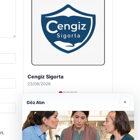
Hastaş Beton
26/05/2026
×
Göz Atın
n.