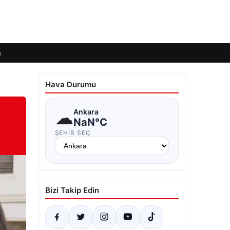
m
Hava Durumu
☁
Ankara
NaN°C
ŞEHIR SEÇ
Bizi Takip Edin