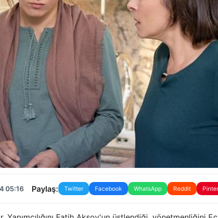
Paylaş:
4 05:16
Twitter
Facebook
WhatsApp
Reddit
Pinte
r. Yapımcılığını Fatih Aksoy'un üstlendiği, yönetmenliğini E