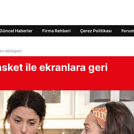
Güncel Haberler
Firma Rehberi
Çerez Politikası
Foru
eri dönüyor!
sket ile ekranlara geri