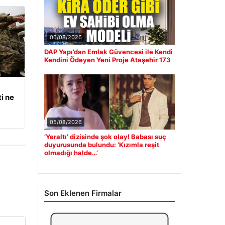
06/08/2026
DAP Yapı’dan Emlak Güvencesi ile Kendi
Kendini Ödeyen Yeni Proje Ataşehir 173
i ne
05/08/2026
‘Yeraltı’ dizisinde şok olay! Babası suç
duyurusunda bulundu: ‘Kızımla reşit
olmadığı halde…’
Son Eklenen Firmalar