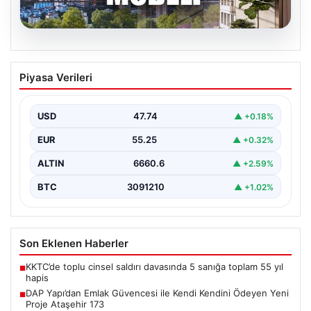
06.08.2026
DAP Yapı’dan Emlak Güvencesi ile Kendi
Piyasa Verileri
Kendini Ödeyen Yeni Proje Ataşehir 173
Gayrimenkul sektöründe yenilikçi projeleriyle dikkat
çeken DAP Gayrimenkul Geliştirme, müşterilerine
USD
47.74
▲ +0.18%
sunduğu yeni yaşam modeliyle…
EUR
55.25
▲ +0.32%
ALTIN
6660.6
▲ +2.59%
BTC
3091210
▲ +1.02%
Son Eklenen Haberler
KKTC’de toplu cinsel saldırı davasında 5 sanığa toplam 55 yıl
■
hapis
DAP Yapı’dan Emlak Güvencesi ile Kendi Kendini Ödeyen Yeni
■
Proje Ataşehir 173