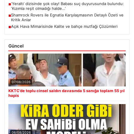
‘Yeraltı’ dizisinde şok olay! Babası suç duyurusunda bulundu:
■
‘Kızımla reşit olmadığı halde…’
Shamrock Rovers ile Egnatia Karşılaşmasının Detaylı Özeti ve
■
Kritik Anlar
Açık Hava Mimarisinde Kalite ve bahçe mutfağı Çözümleri
■
Güncel
07/08/2026
KKTC’de toplu cinsel saldırı davasında 5 sanığa toplam 55 yıl
hapis
06/08/2026