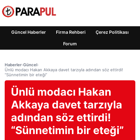
Güncel Haberler
Firma Rehberi
Çerez Politikası
Forum
Haberler
›
Güncel
›
Ünlü modacı Hakan Akkaya davet tarzıyla adından söz ettirdi!
“Sünnetimin bir eteği”
Ünlü modacı Hakan
Akkaya davet tarzıyla
adından söz ettirdi!
“Sünnetimin bir eteği”