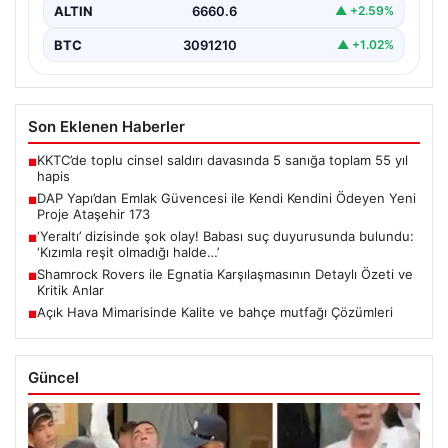
ALTIN
6660.6
▲ +2.59%
BTC
3091210
▲ +1.02%
Son Eklenen Haberler
KKTC’de toplu cinsel saldırı davasında 5 sanığa toplam 55 yıl
■
hapis
DAP Yapı’dan Emlak Güvencesi ile Kendi Kendini Ödeyen Yeni
■
Proje Ataşehir 173
‘Yeraltı’ dizisinde şok olay! Babası suç duyurusunda bulundu:
■
‘Kızımla reşit olmadığı halde…’
Shamrock Rovers ile Egnatia Karşılaşmasının Detaylı Özeti ve
■
Kritik Anlar
Açık Hava Mimarisinde Kalite ve bahçe mutfağı Çözümleri
■
Güncel