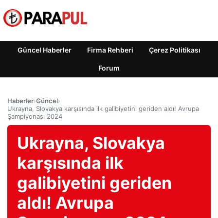
Güncel Haberler
Firma Rehberi
Çerez Politikası
Forum
Haberler
›
Güncel
›
Ukrayna, Slovakya karşısında ilk galibiyetini geriden aldı! Avrupa
Şampiyonası 2024
Ukrayna, Slovakya
karşısında ilk
galibiyetini geriden
aldı! Avrupa