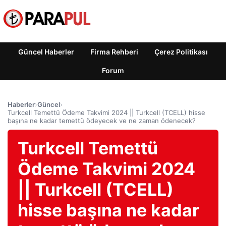
Güncel Haberler
Firma Rehberi
Çerez Politikası
Forum
Haberler
›
Güncel
›
Turkcell Temettü Ödeme Takvimi 2024 || Turkcell (TCELL) hisse
başına ne kadar temettü ödeyecek ve ne zaman ödenecek?
Turkcell Temettü
Ödeme Takvimi 2024
|| Turkcell (TCELL)
hisse başına ne kadar