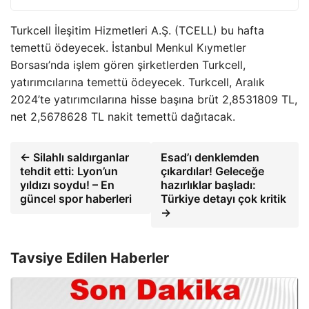
Turkcell İleşitim Hizmetleri A.Ş. (TCELL) bu hafta
temettü ödeyecek. İstanbul Menkul Kıymetler
Borsası’nda işlem gören şirketlerden Turkcell,
yatırımcılarına temettü ödeyecek. Turkcell, Aralık
2024’te yatırımcılarına hisse başına brüt 2,8531809 TL,
net 2,5678628 TL nakit temettü dağıtacak.
← Silahlı saldırganlar
Esad’ı denklemden
tehdit etti: Lyon’un
çıkardılar! Geleceğe
yıldızı soydu! – En
hazırlıklar başladı:
güncel spor haberleri
Türkiye detayı çok kritik
→
Tavsiye Edilen Haberler