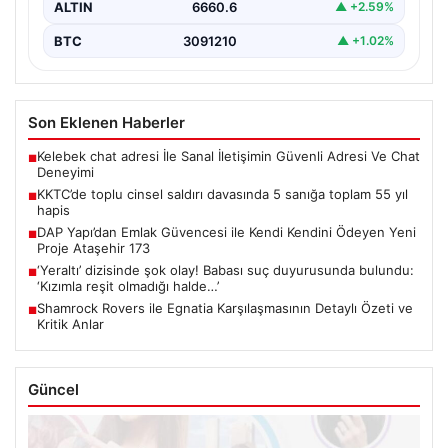
ALTIN
6660.6
▲ +2.59%
BTC
3091210
▲ +1.02%
Son Eklenen Haberler
Kelebek chat adresi İle Sanal İletişimin Güvenli Adresi Ve Chat
■
Deneyimi
KKTC’de toplu cinsel saldırı davasında 5 sanığa toplam 55 yıl
■
hapis
DAP Yapı’dan Emlak Güvencesi ile Kendi Kendini Ödeyen Yeni
■
Proje Ataşehir 173
‘Yeraltı’ dizisinde şok olay! Babası suç duyurusunda bulundu:
■
‘Kızımla reşit olmadığı halde…’
Shamrock Rovers ile Egnatia Karşılaşmasının Detaylı Özeti ve
■
Kritik Anlar
Güncel