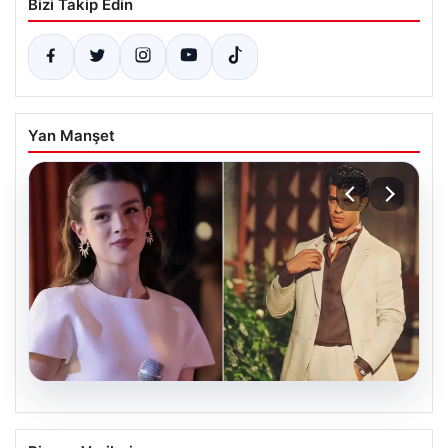
Bizi Takip Edin
Yan Manşet
05.08.2026
‘Yeraltı’ dizisinde şok olay! Babası suç