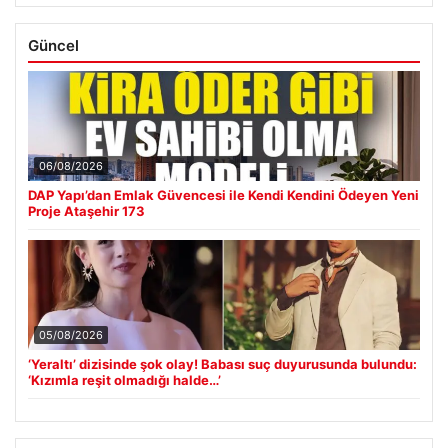
Güncel
06/08/2026
DAP Yapı’dan Emlak Güvencesi ile Kendi Kendini Ödeyen Yeni
Proje Ataşehir 173
05/08/2026
‘Yeraltı’ dizisinde şok olay! Babası suç duyurusunda bulundu:
‘Kızımla reşit olmadığı halde…’