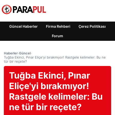
Güncel Haberler
Firma Rehberi
Çerez Politikası
Forum
Haberler
›
Güncel
›
Tuğba Ekinci, Pınar Eliçe'yi bırakmıyor! Rastgele kelimeler: Bu ne
tür bir reçete?
Tuğba Ekinci, Pınar
Eliçe'yi bırakmıyor!
Rastgele kelimeler: Bu
ne tür bir reçete?