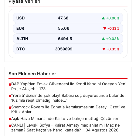
Piyasa Verileri
duyurusunda bulundu: ‘Kızımla reşit
olmadığı halde…’
USD
47.68
▲ +0.06%
EUR
55.06
▼ -0.13%
ALTIN
6494.5
▲ +0.03%
BTC
3059899
▼ -0.35%
Son Eklenen Haberler
DAP Yapı’dan Emlak Güvencesi ile Kendi Kendini Ödeyen Yeni
■
Proje Ataşehir 173
‘Yeraltı’ dizisinde şok olay! Babası suç duyurusunda bulundu:
■
‘Kızımla reşit olmadığı halde…’
Shamrock Rovers ile Egnatia Karşılaşmasının Detaylı Özeti ve
■
Kritik Anlar
Açık Hava Mimarisinde Kalite ve bahçe mutfağı Çözümleri
■
CANLI | Levski Sofya – Kairat Almaty maç anlatımı! Maç ne
■
zaman? Saat kaçta ve hangi kanalda? – 04 Ağustos 2026