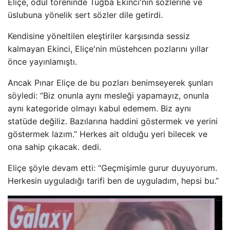
Eliçe, ödül töreninde Tuğba Ekinci'nin sözlerine ve
üslubuna yönelik sert sözler dile getirdi.
Kendisine yöneltilen eleştiriler karşısında sessiz
kalmayan Ekinci, Eliçe'nin müstehcen pozlarını yıllar
önce yayınlamıştı.
Ancak Pınar Eliçe de bu pozları benimseyerek şunları
söyledi: “Biz onunla aynı mesleği yapamayız, onunla
aynı kategoride olmayı kabul edemem. Biz aynı
statüde değiliz. Bazılarına haddini göstermek ve yerini
göstermek lazım.” Herkes ait olduğu yeri bilecek ve
ona sahip çıkacak. dedi.
Eliçe şöyle devam etti: “Geçmişimle gurur duyuyorum.
Herkesin uyguladığı tarifi ben de uyguladım, hepsi bu.”