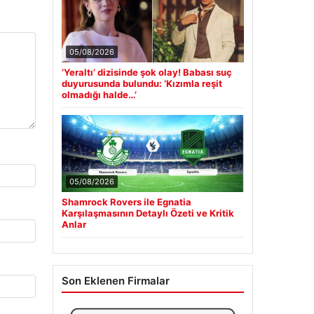
05/08/2026
‘Yeraltı’ dizisinde şok olay! Babası suç
duyurusunda bulundu: ‘Kızımla reşit
olmadığı halde…’
05/08/2026
Shamrock Rovers ile Egnatia
Karşılaşmasının Detaylı Özeti ve Kritik
Anlar
Son Eklenen Firmalar