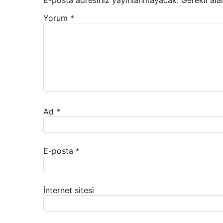
E-posta adresiniz yayınlanmayacak.
Gerekli ala
Yorum
*
Ad
*
E-posta
*
İnternet sitesi