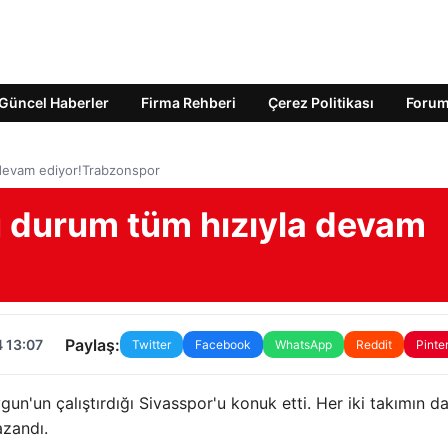
Güncel Haberler
Firma Rehberi
Çerez Politikası
Foru
 devam ediyor!Trabzonspor
 durum tüm hızıyla devam
Paylaş:
 13:07
Twitter
Facebook
WhatsApp
Reddit
Pinte
un'un çalıştırdığı Sivasspor'u konuk etti. Her iki takımın d
azandı.