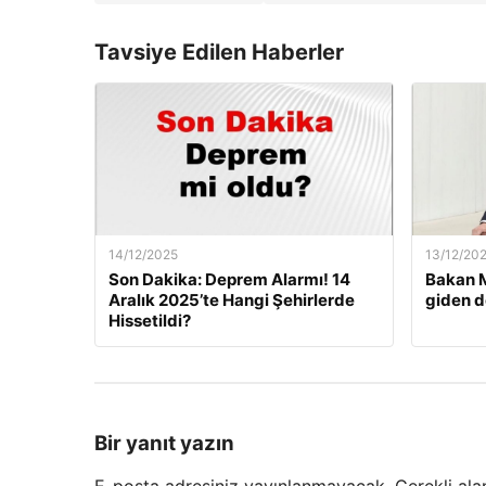
Tavsiye Edilen Haberler
14/12/2025
13/12/20
Son Dakika: Deprem Alarmı! 14
Bakan M
Aralık 2025’te Hangi Şehirlerde
giden d
Hissetildi?
Bir yanıt yazın