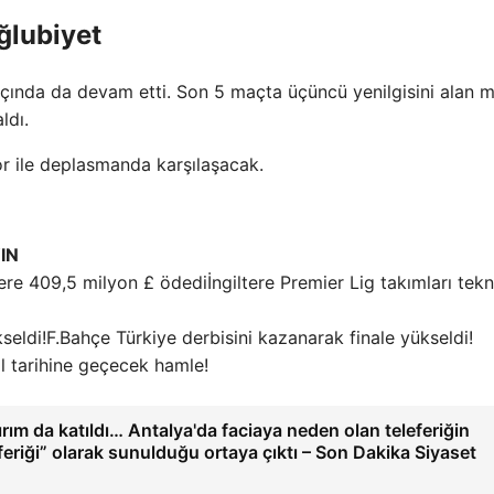
lubiyet
ında da devam etti. Son 5 maçta üçüncü yenilgisini alan m
ldı.
or ile deplasmanda karşılaşacak.
IN
İngiltere Premier Lig takımları tekn
F.Bahçe Türkiye derbisini kazanarak finale yükseldi!
l tarihine geçecek hamle!
dırım da katıldı… Antalya'da faciaya neden olan teleferiğin
feriği” olarak sunulduğu ortaya çıktı – Son Dakika Siyaset