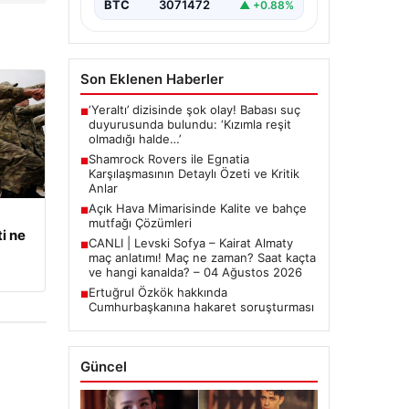
BTC
3071472
▲ +0.88%
Son Eklenen Haberler
‘Yeraltı’ dizisinde şok olay! Babası suç
■
duyurusunda bulundu: ‘Kızımla reşit
olmadığı halde…’
Shamrock Rovers ile Egnatia
■
Karşılaşmasının Detaylı Özeti ve Kritik
Anlar
Açık Hava Mimarisinde Kalite ve bahçe
■
mutfağı Çözümleri
i ne
CANLI | Levski Sofya – Kairat Almaty
■
maç anlatımı! Maç ne zaman? Saat kaçta
ve hangi kanalda? – 04 Ağustos 2026
Ertuğrul Özkök hakkında
■
Cumhurbaşkanına hakaret soruşturması
Güncel