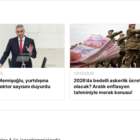
25
13/12/2025
emişoğlu, yurtdışına
2026’da bedelli askerlik ücret
oktor sayısını duyurdu
olacak? Aralık enflasyon
tahminiyle merak konusu!