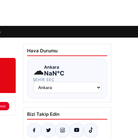
m
Hava Durumu
☁
Ankara
NaN°C
ŞEHIR SEÇ
rest
Bizi Takip Edin
a