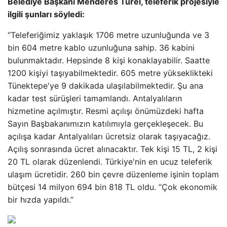
Belediye Başkanı Menderes Türel, teleferik projesiyle
ilgili şunları söyledi:
“Teleferiğimiz yaklaşık 1706 metre uzunluğunda ve 3
bin 604 metre kablo uzunluğuna sahip. 36 kabini
bulunmaktadır. Hepsinde 8 kişi konaklayabilir. Saatte
1200 kişiyi taşıyabilmektedir. 605 metre yükseklikteki
Tünektepe'ye 9 dakikada ulaşılabilmektedir. Şu ana
kadar test sürüşleri tamamlandı. Antalyalıların
hizmetine açılmıştır. Resmi açılışı önümüzdeki hafta
Sayın Başbakanımızın katılımıyla gerçekleşecek. Bu
açılışa kadar Antalyalıları ücretsiz olarak taşıyacağız.
Açılış sonrasında ücret alınacaktır. Tek kişi 15 TL, 2 kişi
20 TL olarak düzenlendi. Türkiye'nin en ucuz teleferik
ulaşım ücretidir. 260 bin çevre düzenleme işinin toplam
bütçesi 14 milyon 694 bin 818 TL oldu. “Çok ekonomik
bir hızda yapıldı.”