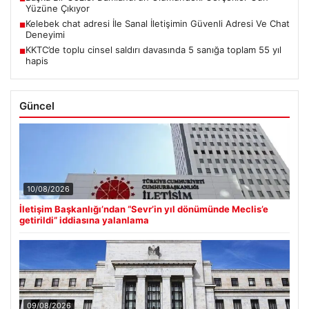
Yüzüne Çıkıyor
Kelebek chat adresi İle Sanal İletişimin Güvenli Adresi Ve Chat
■
Deneyimi
KKTC’de toplu cinsel saldırı davasında 5 sanığa toplam 55 yıl
■
hapis
Güncel
10/08/2026
İletişim Başkanlığı’ndan “Sevr’in yıl dönümünde Meclis’e
getirildi” iddiasına yalanlama
09/08/2026