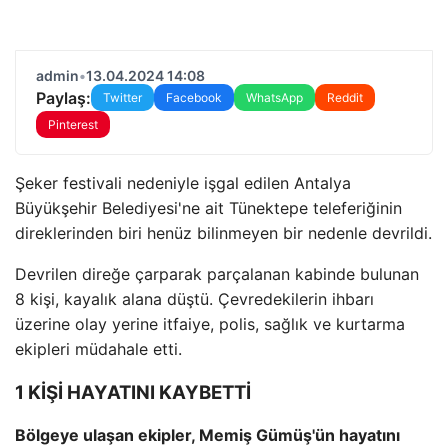
admin
•
13.04.2024 14:08
Paylaş:
Twitter
Facebook
WhatsApp
Reddit
Pinterest
Şeker festivali nedeniyle işgal edilen Antalya
Büyükşehir Belediyesi'ne ait Tünektepe teleferiğinin
direklerinden biri henüz bilinmeyen bir nedenle devrildi.
Devrilen direğe çarparak parçalanan kabinde bulunan
8 kişi, kayalık alana düştü. Çevredekilerin ihbarı
üzerine olay yerine itfaiye, polis, sağlık ve kurtarma
ekipleri müdahale etti.
1 KİŞİ HAYATINI KAYBETTİ
Bölgeye ulaşan ekipler, Memiş Gümüş'ün hayatını