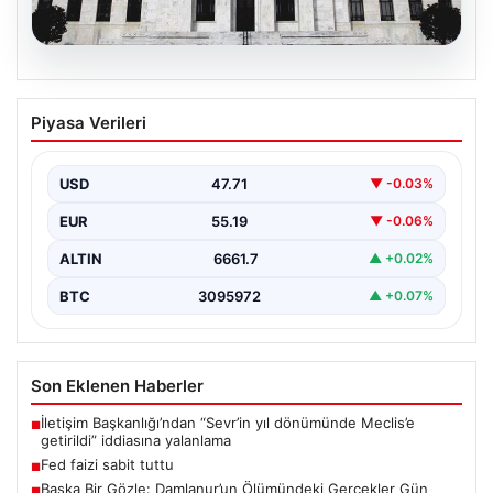
09.08.2026
Fed faizi sabit tuttu
Piyasa Verileri
USD
47.71
▼ -0.03%
EUR
55.19
▼ -0.06%
ALTIN
6661.7
▲ +0.02%
BTC
3095972
▲ +0.07%
Son Eklenen Haberler
İletişim Başkanlığı’ndan “Sevr’in yıl dönümünde Meclis’e
■
getirildi” iddiasına yalanlama
Fed faizi sabit tuttu
■
Başka Bir Gözle: Damlanur’un Ölümündeki Gerçekler Gün
■