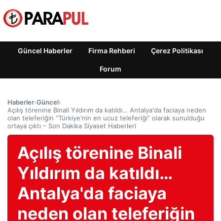
Güncel Haberler
Firma Rehberi
Çerez Politikası
Forum
Haberler
›
Güncel
›
Açılış törenine Binali Yıldırım da katıldı… Antalya'da faciaya neden
olan teleferiğin “Türkiye'nin en ucuz teleferiği” olarak sunulduğu
ortaya çıktı – Son Dakika Siyaset Haberleri
Açılış törenine Binali
Yıldırım da katıldı…
Antalya'da faciaya
neden olan teleferiğin