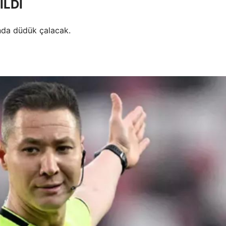
İLDİ
nda düdük çalacak.