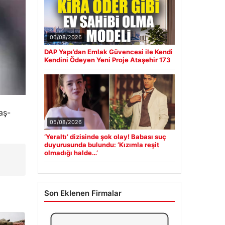
06/08/2026
DAP Yapı’dan Emlak Güvencesi ile Kendi
Kendini Ödeyen Yeni Proje Ataşehir 173
aş-
05/08/2026
‘Yeraltı’ dizisinde şok olay! Babası suç
duyurusunda bulundu: ‘Kızımla reşit
olmadığı halde…’
Son Eklenen Firmalar