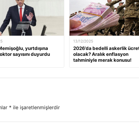
25
13/12/2025
emişoğlu, yurtdışına
2026’da bedelli askerlik ücret
oktor sayısını duyurdu
olacak? Aralık enflasyon
tahminiyle merak konusu!
nlar
*
ile işaretlenmişlerdir