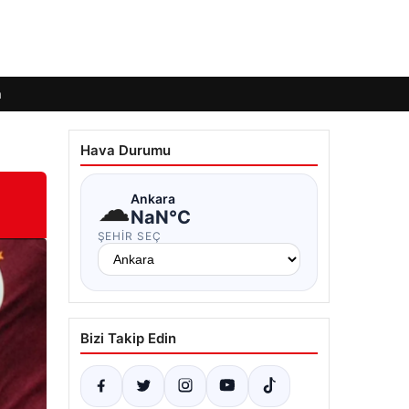
m
Hava Durumu
☁
Ankara
NaN°C
ŞEHIR SEÇ
Bizi Takip Edin