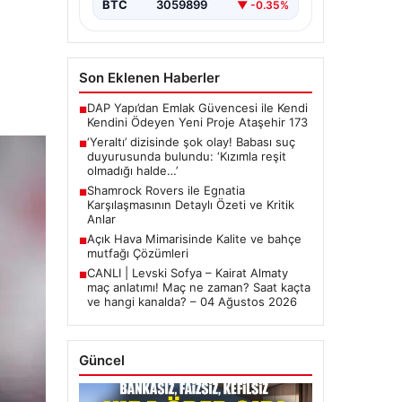
BTC
3059899
▼ -0.35%
Son Eklenen Haberler
DAP Yapı’dan Emlak Güvencesi ile Kendi
■
Kendini Ödeyen Yeni Proje Ataşehir 173
‘Yeraltı’ dizisinde şok olay! Babası suç
■
duyurusunda bulundu: ‘Kızımla reşit
olmadığı halde…’
Shamrock Rovers ile Egnatia
■
Karşılaşmasının Detaylı Özeti ve Kritik
Anlar
Açık Hava Mimarisinde Kalite ve bahçe
■
mutfağı Çözümleri
CANLI | Levski Sofya – Kairat Almaty
■
maç anlatımı! Maç ne zaman? Saat kaçta
ve hangi kanalda? – 04 Ağustos 2026
Güncel