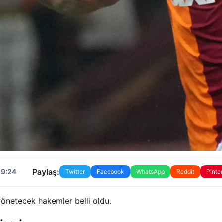
Paylaş:
19:24
Twitter
Facebook
WhatsApp
Reddit
Pinte
 yönetecek hakemler belli oldu.