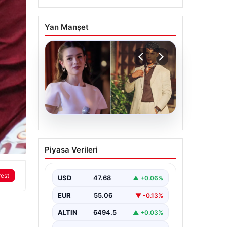
Yan Manşet
05.08.2026
‘Yeraltı’ dizisinde şok
Piyasa Verileri
olay! Babası suç
duyurusunda bulundu:
rest
‘Kızımla reşit olmadığı
USD
47.68
▲ +0.06%
halde…’
EUR
55.06
▼ -0.13%
ALTIN
6494.5
▲ +0.03%