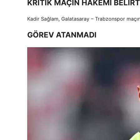
KRİTİK MAÇIN HAKEMİ BELİRT
Kadir Sağlam, Galatasaray – Trabzonspor maçı
GÖREV ATANMADI