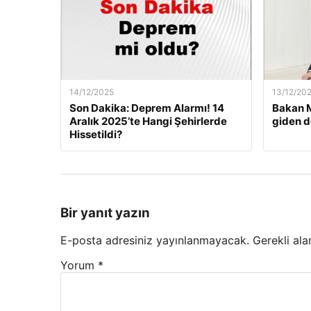
14/12/2025
13/12/20
Son Dakika: Deprem Alarmı! 14
Bakan M
Aralık 2025’te Hangi Şehirlerde
giden d
Hissetildi?
Bir yanıt yazın
E-posta adresiniz yayınlanmayacak.
Gerekli ala
Yorum
*