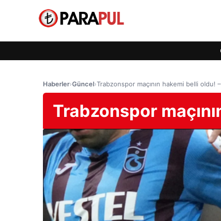
Haberler
›
Güncel
›
Trabzonspor maçının hakemi belli oldu! –
Trabzonspor maçının 