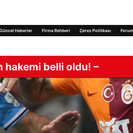
Güncel Haberler
Firma Rehberi
Çerez Politikası
Foru
hakemi belli oldu! –