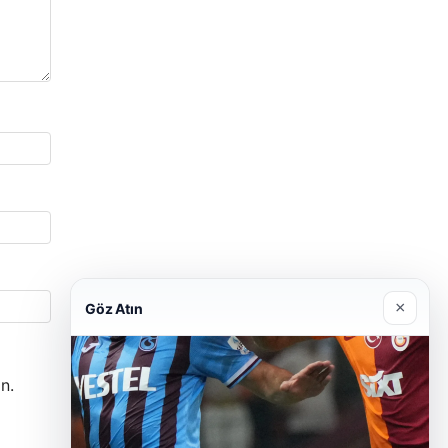
×
Göz Atın
n.