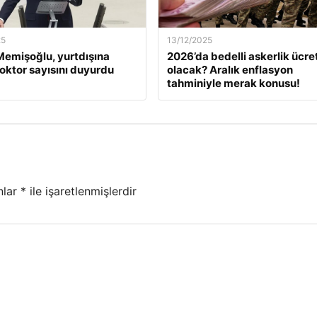
25
13/12/2025
emişoğlu, yurtdışına
2026’da bedelli askerlik ücret
oktor sayısını duyurdu
olacak? Aralık enflasyon
tahminiyle merak konusu!
nlar
*
ile işaretlenmişlerdir