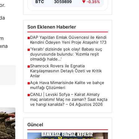
BTC
3059899
▼ -0.35%
or.
nda
Son Eklenen Haberler
DAP Yapı’dan Emlak Güvencesi ile Kendi
am
■
Kendini Ödeyen Yeni Proje Ataşehir 173
nına
‘Yeraltı’ dizisinde şok olay! Babası suç
■
duyurusunda bulundu: ‘Kızımla reşit
olmadığı halde…’
Shamrock Rovers ile Egnatia
■
Karşılaşmasının Detaylı Özeti ve Kritik
Anlar
Açık Hava Mimarisinde Kalite ve bahçe
■
mutfağı Çözümleri
CANLI | Levski Sofya – Kairat Almaty
■
maç anlatımı! Maç ne zaman? Saat kaçta
ve hangi kanalda? – 04 Ağustos 2026
Güncel