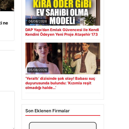
06/08/2026
i ne
DAP Yapı’dan Emlak Güvencesi ile Kendi
Kendini Ödeyen Yeni Proje Ataşehir 173
05/08/2026
‘Yeraltı’ dizisinde şok olay! Babası suç
duyurusunda bulundu: ‘Kızımla reşit
olmadığı halde…’
Son Eklenen Firmalar