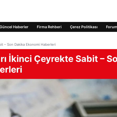
Güncel Haberler
Firma Rehberi
Çerez Politikası
Foru
Sabit – Son Dakika Ekonomi Haberleri
arı İkinci Çeyrekte Sabit – S
rleri