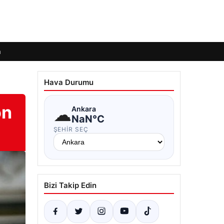
m
Hava Durumu
on
☁
Ankara
NaN°C
ŞEHIR SEÇ
Bizi Takip Edin