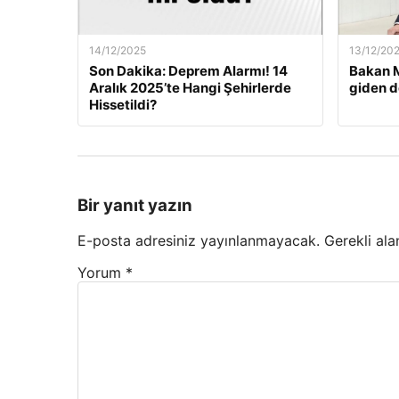
14/12/2025
13/12/20
Son Dakika: Deprem Alarmı! 14
Bakan M
Aralık 2025’te Hangi Şehirlerde
giden d
Hissetildi?
Bir yanıt yazın
E-posta adresiniz yayınlanmayacak.
Gerekli ala
Yorum
*