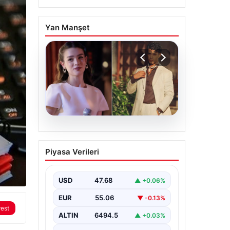
Yan Manşet
05.08.2026
‘Yeraltı’ dizisinde şok
Piyasa Verileri
olay! Babası suç
duyurusunda bulundu:
‘Kızımla reşit olmadığı
USD
47.68
▲ +0.06%
halde…’
EUR
55.06
▼ -0.13%
rest
ALTIN
6494.5
▲ +0.03%