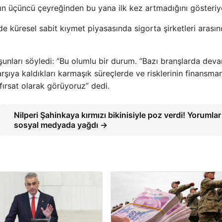
ının üçüncü çeyreğinden bu yana ilk kez artmadığını gösteriy
çüde küresel sabit kıymet piyasasında sigorta şirketleri arası
unları söyledi: “Bu olumlu bir durum. “Bazı branşlarda dev
karşıya kaldıkları karmaşık süreçlerde ve risklerinin finansma
 fırsat olarak görüyoruz” dedi.
Nilperi Şahinkaya kırmızı bikinisiyle poz verdi! Yorumlar
sosyal medyada yağdı →