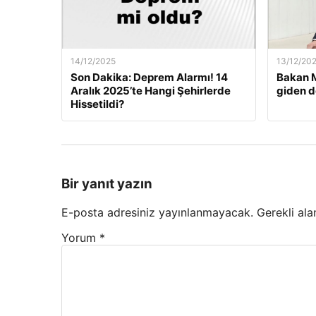
14/12/2025
13/12/20
Son Dakika: Deprem Alarmı! 14
Bakan M
Aralık 2025’te Hangi Şehirlerde
giden d
Hissetildi?
Bir yanıt yazın
E-posta adresiniz yayınlanmayacak.
Gerekli ala
Yorum
*