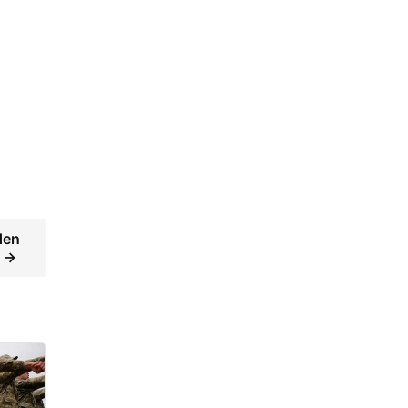
den
… →