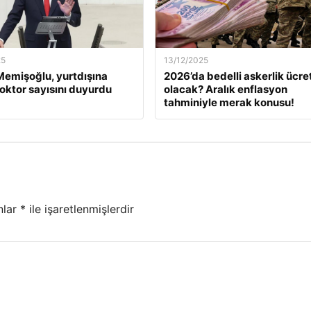
25
13/12/2025
emişoğlu, yurtdışına
2026’da bedelli askerlik ücret
oktor sayısını duyurdu
olacak? Aralık enflasyon
tahminiyle merak konusu!
nlar
*
ile işaretlenmişlerdir