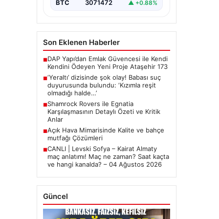
BTC
3071472
▲ +0.88%
Son Eklenen Haberler
DAP Yapı’dan Emlak Güvencesi ile Kendi
■
Kendini Ödeyen Yeni Proje Ataşehir 173
‘Yeraltı’ dizisinde şok olay! Babası suç
■
duyurusunda bulundu: ‘Kızımla reşit
olmadığı halde…’
Shamrock Rovers ile Egnatia
■
Karşılaşmasının Detaylı Özeti ve Kritik
Anlar
Açık Hava Mimarisinde Kalite ve bahçe
■
mutfağı Çözümleri
CANLI | Levski Sofya – Kairat Almaty
■
maç anlatımı! Maç ne zaman? Saat kaçta
ve hangi kanalda? – 04 Ağustos 2026
Güncel