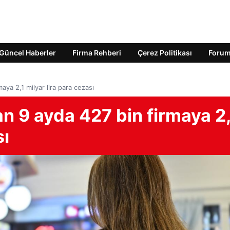
Güncel Haberler
Firma Rehberi
Çerez Politikası
Foru
aya 2,1 milyar lira para cezası
an 9 ayda 427 bin firmaya 2,
sı