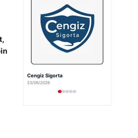
t,
bin
Hastaş Beton
26/05/2026