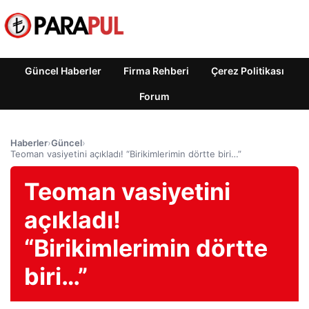
Güncel Haberler
Firma Rehberi
Çerez Politikası
Forum
Haberler
›
Güncel
›
Teoman vasiyetini açıkladı! “Birikimlerimin dörtte biri…”
Teoman vasiyetini
açıkladı!
“Birikimlerimin dörtte
biri…”