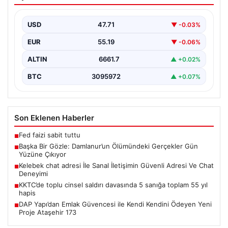
Ölümündeki Gerçekler Gün Yüzüne
Çıkıyor
USD
47.71
▼ -0.03%
Van’ın Başkale ilçesinde yaşanan ve uzun süredir
gizemini koruyan olayın perde arkası aralanmaya
EUR
55.19
▼ -0.06%
başladı.…
ALTIN
6661.7
▲ +0.02%
BTC
3095972
▲ +0.07%
Son Eklenen Haberler
Fed faizi sabit tuttu
■
Başka Bir Gözle: Damlanur’un Ölümündeki Gerçekler Gün
■
Yüzüne Çıkıyor
Kelebek chat adresi İle Sanal İletişimin Güvenli Adresi Ve Chat
■
Deneyimi
KKTC’de toplu cinsel saldırı davasında 5 sanığa toplam 55 yıl
■
hapis
DAP Yapı’dan Emlak Güvencesi ile Kendi Kendini Ödeyen Yeni
■
Proje Ataşehir 173