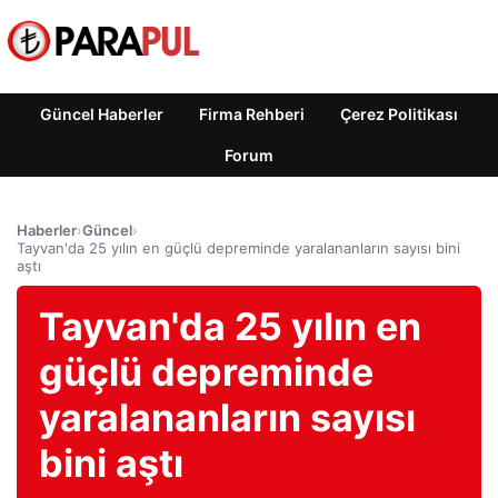
Güncel Haberler
Firma Rehberi
Çerez Politikası
Forum
Haberler
›
Güncel
›
Tayvan'da 25 yılın en güçlü depreminde yaralananların sayısı bini
aştı
Tayvan'da 25 yılın en
güçlü depreminde
yaralananların sayısı
bini aştı