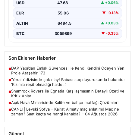
USD
47.68
▲ +0.06%
EUR
55.06
▼ -0.13%
ALTIN
6494.5
▲ +0.03%
BTC
3059899
▼ -0.35%
Son Eklenen Haberler
DAP Yapı’dan Emlak Güvencesi ile Kendi Kendini Ödeyen Yeni
■
Proje Ataşehir 173
‘Yeraltı’ dizisinde şok olay! Babası suç duyurusunda bulundu:
■
‘Kızımla reşit olmadığı halde…’
Shamrock Rovers ile Egnatia Karşılaşmasının Detaylı Özeti ve
■
Kritik Anlar
Açık Hava Mimarisinde Kalite ve bahçe mutfağı Çözümleri
■
CANLI | Levski Sofya – Kairat Almaty maç anlatımı! Maç ne
■
zaman? Saat kaçta ve hangi kanalda? – 04 Ağustos 2026
Güncel