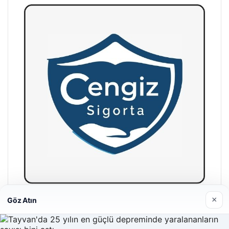
×
Göz Atın
Hastaş Beton
26/05/2026