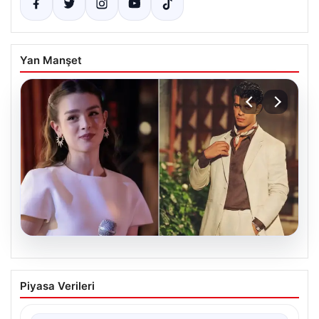
Yan Manşet
05.08.2026
‘Yeraltı’ dizisinde şok olay! Babası suç
Piyasa Verileri
duyurusunda bulundu: ‘Kızımla reşit
olmadığı halde…’