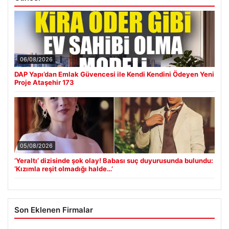
06/08/2026
DAP Yapı’dan Emlak Güvencesi ile Kendi Kendini Ödeyen Yeni
Proje Ataşehir 173
05/08/2026
‘Yeraltı’ dizisinde şok olay! Babası suç duyurusunda bulundu:
‘Kızımla reşit olmadığı halde…’
Son Eklenen Firmalar