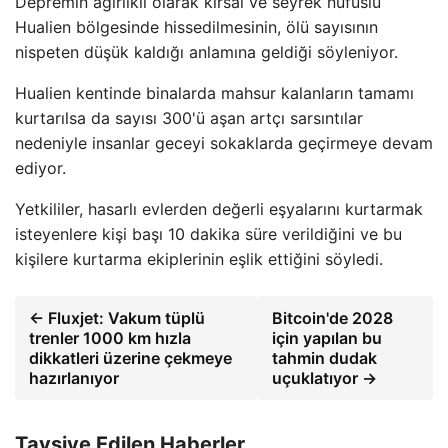
Depremin ağırlıklı olarak kırsal ve seyrek nüfuslu
Hualien bölgesinde hissedilmesinin, ölü sayısının
nispeten düşük kaldığı anlamına geldiği söyleniyor.
Hualien kentinde binalarda mahsur kalanların tamamı
kurtarılsa da sayısı 300'ü aşan artçı sarsıntılar
nedeniyle insanlar geceyi sokaklarda geçirmeye devam
ediyor.
Yetkililer, hasarlı evlerden değerli eşyalarını kurtarmak
isteyenlere kişi başı 10 dakika süre verildiğini ve bu
kişilere kurtarma ekiplerinin eşlik ettiğini söyledi.
← Fluxjet: Vakum tüplü
Bitcoin'de 2028
trenler 1000 km hızla
için yapılan bu
dikkatleri üzerine çekmeye
tahmin dudak
hazırlanıyor
uçuklatıyor →
Tavsiye Edilen Haberler