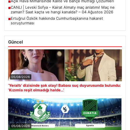
Açık Hava Mimarisinde Kalite ve bahçe mutfağı Çözümleri
■
CANLI | Levski Sofya – Kairat Almaty maç anlatımı! Maç ne
■
zaman? Saat kaçta ve hangi kanalda? – 04 Ağustos 2026
Ertuğrul Özkök hakkında Cumhurbaşkanına hakaret
■
soruşturması
Güncel
05/08/2026
‘Yeraltı’ dizisinde şok olay! Babası suç duyurusunda bulundu:
‘Kızımla reşit olmadığı halde…’
05/08/2026