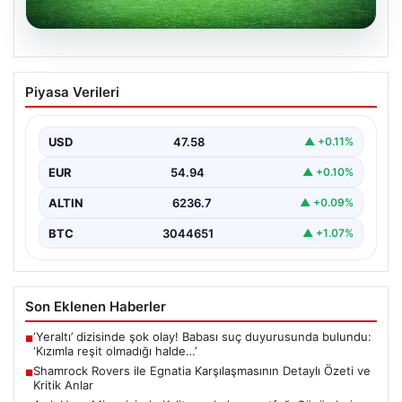
05.08.2026
Shamrock Rovers ile Egnatia
Piyasa Verileri
Karşılaşmasının Detaylı Özeti ve Kritik
Anlar
USD
47.58
▲ +0.11%
İrlanda temsilcisi Shamrock Rovers, Avrupa kupaları
mücadelesinde Egnatia’yı ağırladı ve sahadan 3-1’lik net
EUR
54.94
▲ +0.10%
bir…
ALTIN
6236.7
▲ +0.09%
BTC
3044651
▲ +1.07%
Son Eklenen Haberler
‘Yeraltı’ dizisinde şok olay! Babası suç duyurusunda bulundu:
■
‘Kızımla reşit olmadığı halde…’
Shamrock Rovers ile Egnatia Karşılaşmasının Detaylı Özeti ve
■
Kritik Anlar