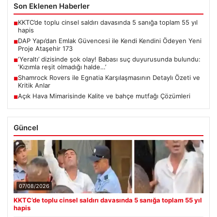
Son Eklenen Haberler
KKTC’de toplu cinsel saldırı davasında 5 sanığa toplam 55 yıl
■
hapis
DAP Yapı’dan Emlak Güvencesi ile Kendi Kendini Ödeyen Yeni
■
Proje Ataşehir 173
‘Yeraltı’ dizisinde şok olay! Babası suç duyurusunda bulundu:
■
‘Kızımla reşit olmadığı halde…’
Shamrock Rovers ile Egnatia Karşılaşmasının Detaylı Özeti ve
■
Kritik Anlar
Açık Hava Mimarisinde Kalite ve bahçe mutfağı Çözümleri
■
Güncel
07/08/2026
KKTC’de toplu cinsel saldırı davasında 5 sanığa toplam 55 yıl
hapis