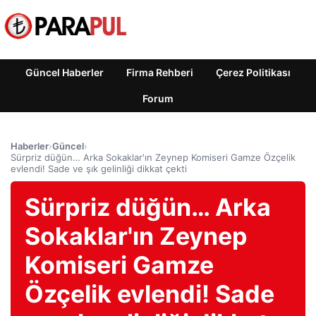
Güncel Haberler
Firma Rehberi
Çerez Politikası
Forum
Haberler
›
Güncel
›
Sürpriz düğün… Arka Sokaklar'ın Zeynep Komiseri Gamze Özçelik
evlendi! Sade ve şık gelinliği dikkat çekti
Sürpriz düğün… Arka
Sokaklar'ın Zeynep
Komiseri Gamze
Özçelik evlendi! Sade