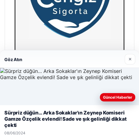
×
Göz Atın
Hastaş Beton
26/05/2026
Güncel Haberler
Web sitemizi nasıl kullandığınızı daha iyi anlayabilmek,
Sürpriz düğün… Arka Sokaklar'ın Zeynep Komiseri
deneyiminizi kişiselleştirmek ve geliştirmek amacıyla çerezler
Gamze Özçelik evlendi! Sade ve şık gelinliği dikkat
kullanıyoruz.
Çerez Politikamız
çekti
© 2026 Parapul – Güncel Ekonomi Haberleri
Reddet
Kabul Et
08/06/2024
malta dil okulları
|
lemagrup.com.tr